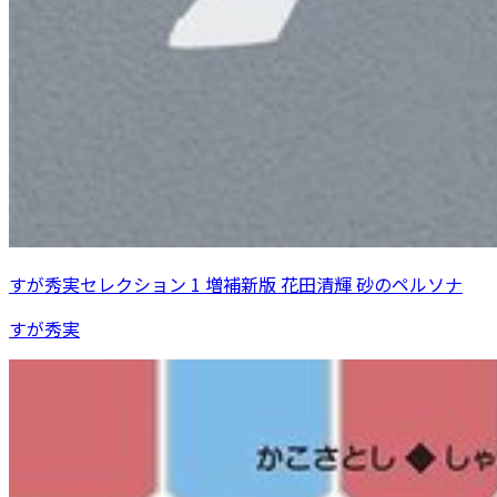
すが秀実セレクション 1 増補新版 花田清輝 砂のペルソナ
すが秀実