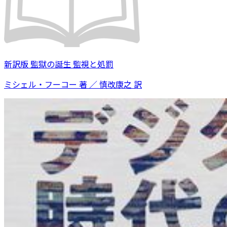
新訳版 監獄の誕生 監視と処罰
ミシェル・フーコー 著 ／ 慎改康之 訳