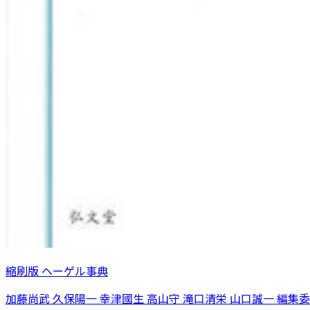
縮刷版 ヘーゲル事典
加藤尚武 久保陽一 幸津國生 高山守 滝口清栄 山口誠一 編集