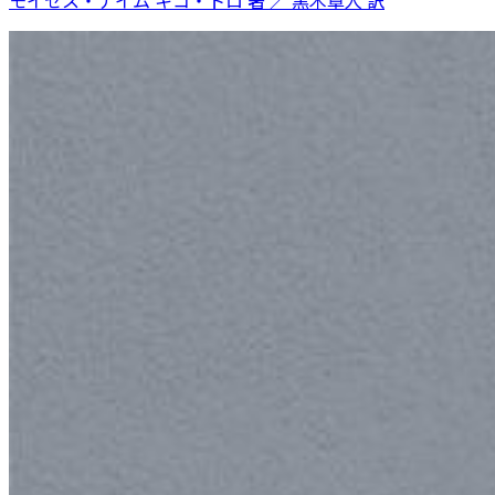
モイセス・ナイム キコ・トロ 著 ／ 黒木章人 訳