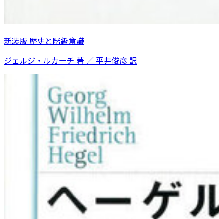
新装版 歴史と階級意識
ジェルジ・ルカーチ 著 ／ 平井俊彦 訳