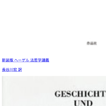
新装版 ヘーゲル 法哲学講義
長谷川宏 訳