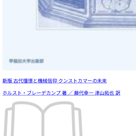
新版 古代憧憬と機械信仰 クンストカマーの未来
ホルスト・ブレーデカンプ 著 ／ 藤代幸一 津山拓也 訳