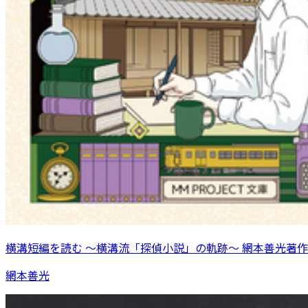
横溝短編を読む 〜横溝流「探偵小説」の軌跡〜 網本善光著作
網本善光