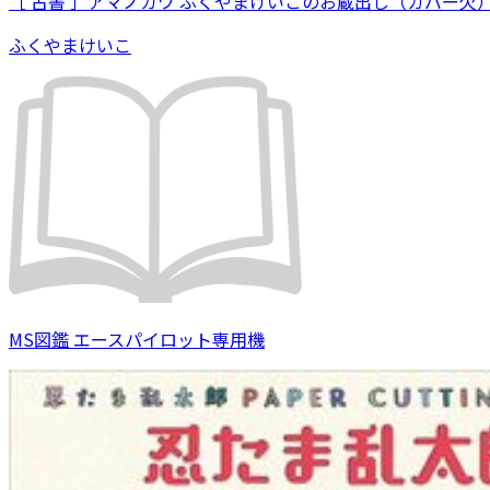
［ 古書 ］アマノガワ ふくやまけいこのお蔵出し（カバー欠
ふくやまけいこ
MS図鑑 エースパイロット専用機