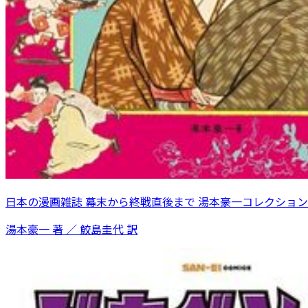
日本の漫画雑誌 幕末から終戦直後まで 湯本豪一コレクション
湯本豪一 著 ／ 鮫島圭代 訳