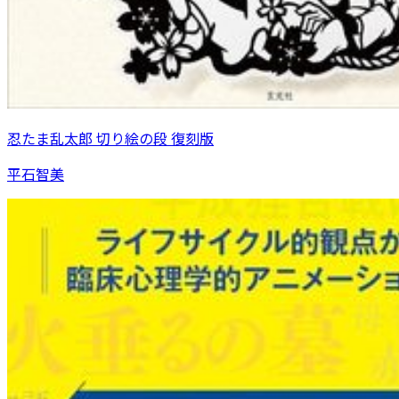
忍たま乱太郎 切り絵の段 復刻版
平石智美