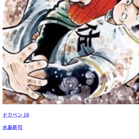
ドカベン 16
水島新司