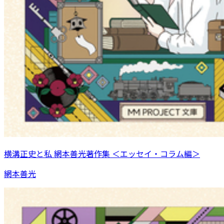
横溝正史と私 網本善光著作集 ＜エッセイ・コラム編＞
網本善光