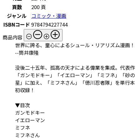
頁数
200 頁
ジャンル
コミック・漫画
ISBNコード
9784794227744
商品内容
世界に誇る、童心によるシュール・リアリズム漫画！
--筒井康隆
没後二十五年、孤高の天才による偉業を集成。代表作
「ガンモドキー」「イエローマン」「ミフネ」「砂の
星」に加え、「ミフネさん」「徳川忍者隊」を単行本
初収録！
▼目次
ガンモドキー
イエローマン
ミフネ
ミフネさん