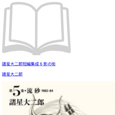
諸星大二郎短編集成 6 影の街
諸星大二郎