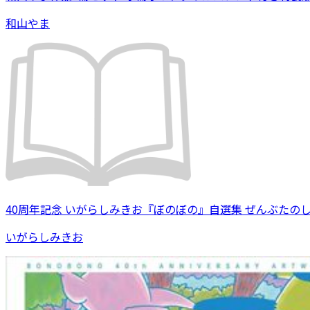
和山やま
40周年記念 いがらしみきお『ぼのぼの』自選集 ぜんぶたの
いがらしみきお