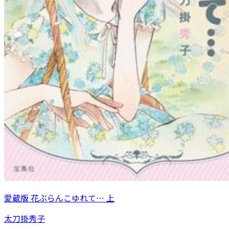
愛蔵版 花ぶらんこゆれて… 上
太刀掛秀子