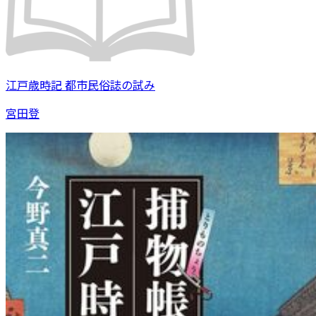
江戸歳時記 都市民俗誌の試み
宮田登