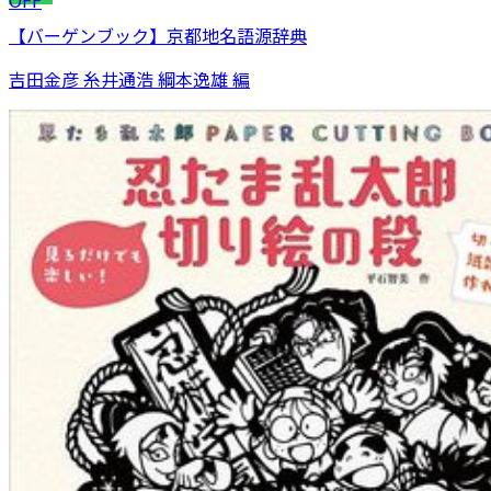
OFF
【バーゲンブック】京都地名語源辞典
吉田金彦 糸井通浩 綱本逸雄 編