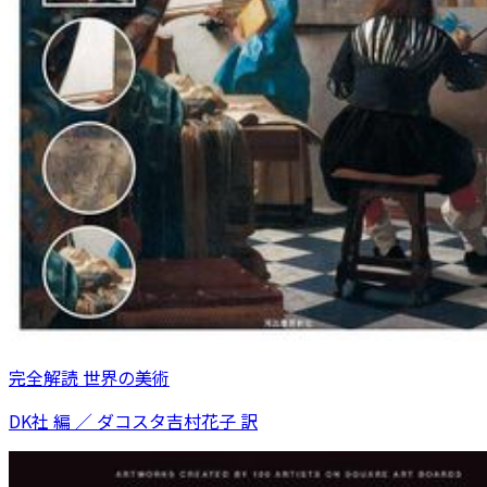
完全解読 世界の美術
DK社 編 ／ ダコスタ吉村花子 訳