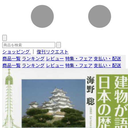
ショッピング
｜
復刊リクエスト
商品一覧
ランキング
レビュー
特集・フェア
支払い・配送
商品一覧
ランキング
レビュー
特集・フェア
支払い・配送