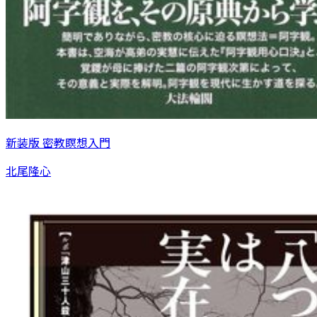
新装版 密教瞑想入門
北尾隆心