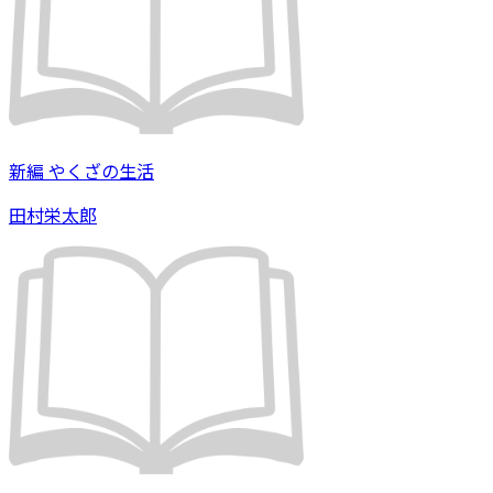
新編 やくざの生活
田村栄太郎