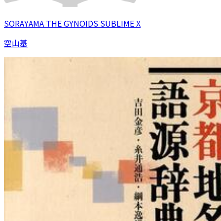
SORAYAMA THE GYNOIDS SUBLIME X
空山基