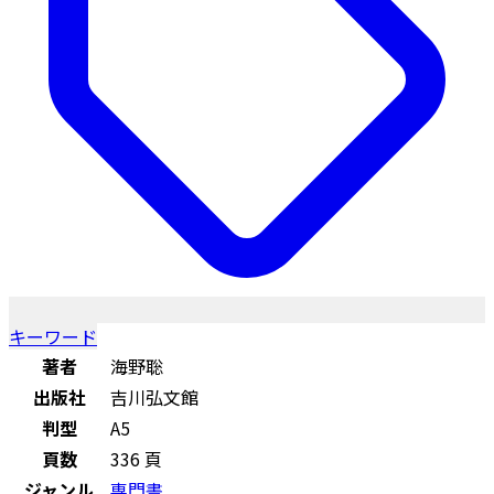
キーワード
著者
海野聡
出版社
吉川弘文館
判型
A5
頁数
336 頁
ジャンル
専門書