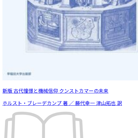
新版 古代憧憬と機械信仰 クンストカマーの未来
ホルスト・ブレーデカンプ 著 ／ 藤代幸一 津山拓也 訳