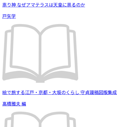
祟り神 なぜアマテラスは天皇に祟るのか
戸矢学
絵で旅する江戸・京都・大坂のくらし 守貞謾稿図版集成
髙橋雅夫 編