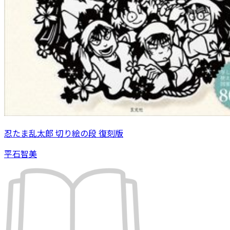
忍たま乱太郎 切り絵の段 復刻版
平石智美