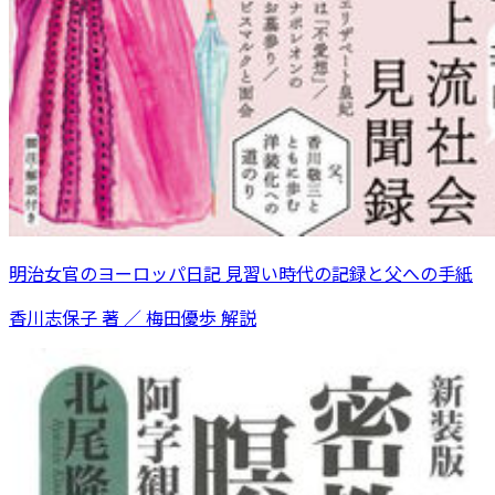
明治女官のヨーロッパ日記 見習い時代の記録と父への手紙
香川志保子 著 ／ 梅田優歩 解説