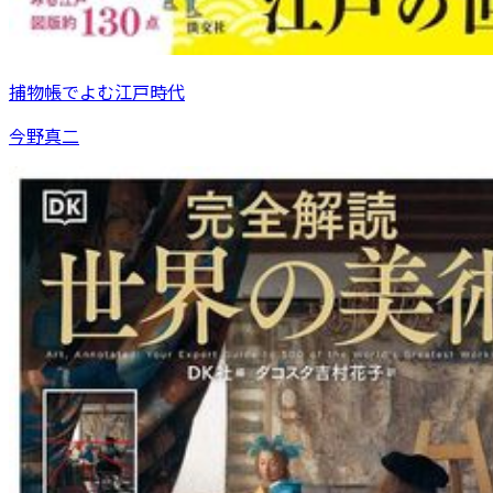
捕物帳でよむ江戸時代
今野真二