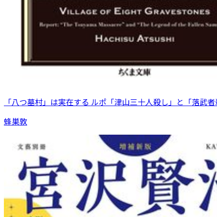
「八つ墓村」は実在する ルポ「津山三十人殺し」と「落武者
蜂巣敦