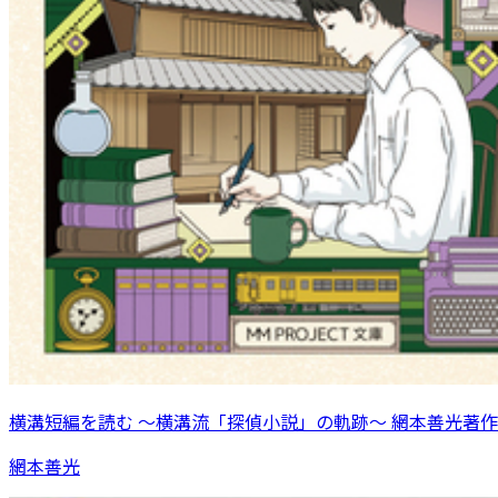
横溝短編を読む 〜横溝流「探偵小説」の軌跡〜 網本善光著作
網本善光