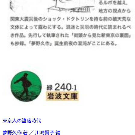
東京人の堕落時代
夢野久作 著 ／ 川崎賢子 編