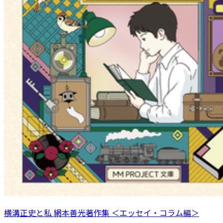
横溝正史と私 網本善光著作集 ＜エッセイ・コラム編＞