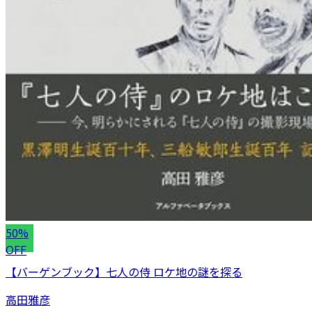
50%
OFF
【バーゲンブック】七人の侍 ロケ地の謎を探る
高田雅彦