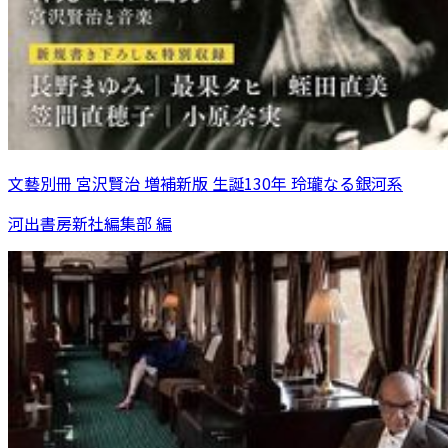
文藝別冊 宮沢賢治 増補新版 生誕130年 玲瓏なる銀河系
河出書房新社編集部 編