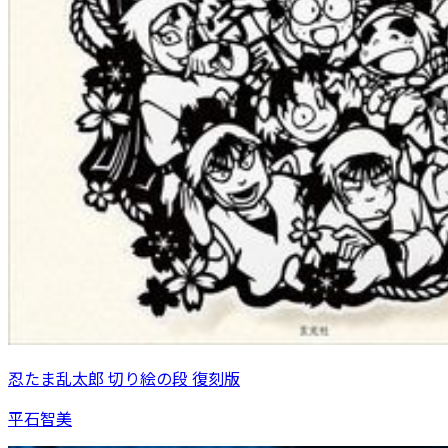
忍たま乱太郎 切り絵の段 復刻版
平石智美