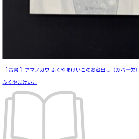
［ 古書 ］アマノガワ ふくやまけいこのお蔵出し（カバー欠
ふくやまけいこ