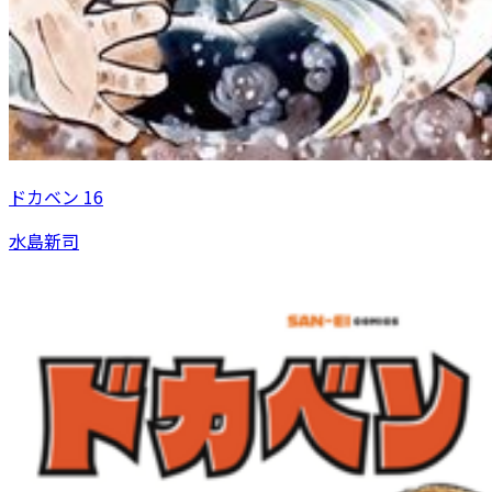
ドカベン 16
水島新司