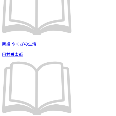
新編 やくざの生活
田村栄太郎