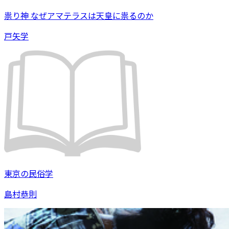
祟り神 なぜアマテラスは天皇に祟るのか
戸矢学
東京の民俗学
島村恭則