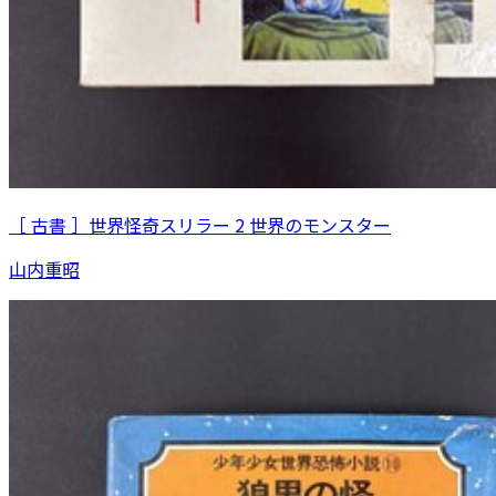
［ 古書 ］世界怪奇スリラー 2 世界のモンスター
山内重昭