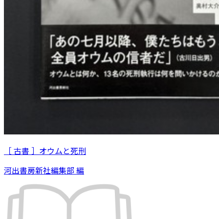
［ 古書 ］オウムと死刑
河出書房新社編集部 編