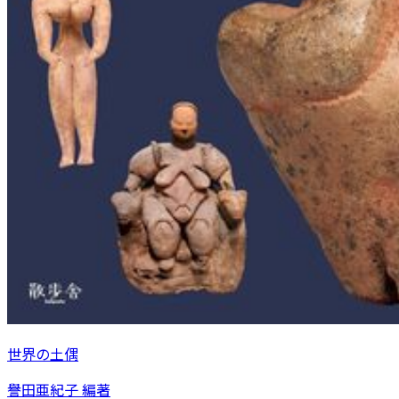
世界の土偶
譽田亜紀子 編著