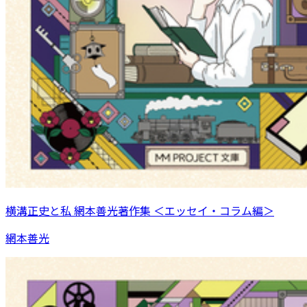
横溝正史と私 網本善光著作集 ＜エッセイ・コラム編＞
網本善光