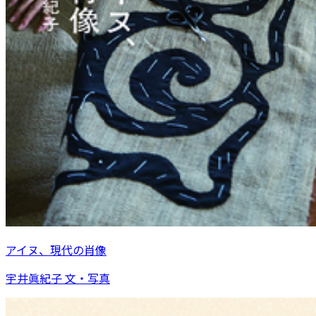
アイヌ、現代の肖像
宇井眞紀子 文・写真