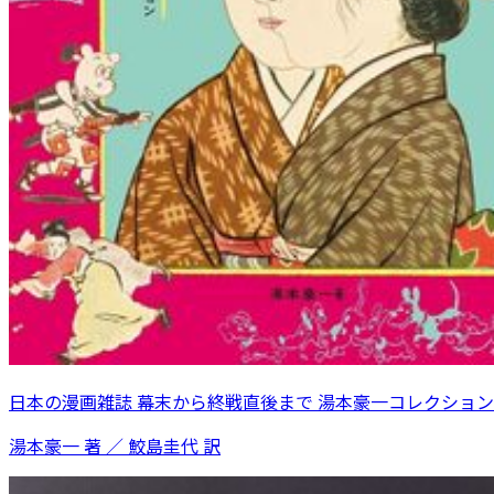
日本の漫画雑誌 幕末から終戦直後まで 湯本豪一コレクション
湯本豪一 著 ／ 鮫島圭代 訳