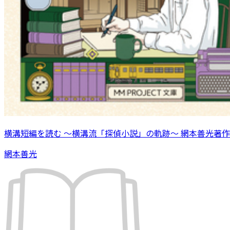
横溝短編を読む 〜横溝流「探偵小説」の軌跡〜 網本善光著作
網本善光