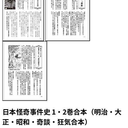
日本怪奇事件史 1・2巻合本（明治・大
正・昭和・奇談・狂気合本）