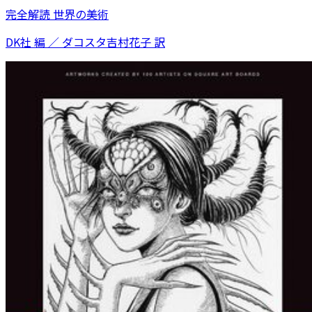
完全解読 世界の美術
DK社 編 ／ ダコスタ吉村花子 訳