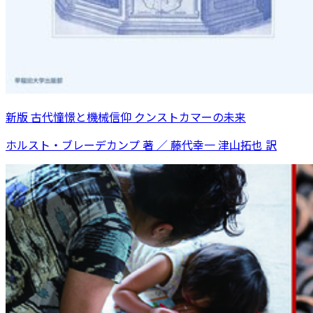
新版 古代憧憬と機械信仰 クンストカマーの未来
ホルスト・ブレーデカンプ 著 ／ 藤代幸一 津山拓也 訳