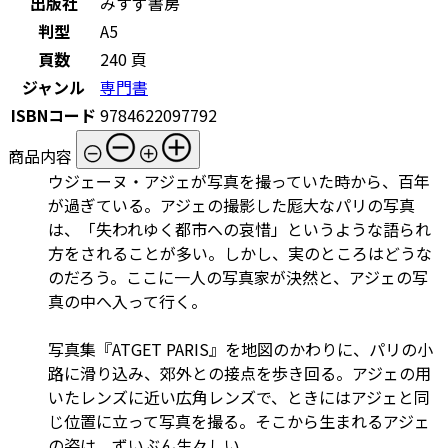
出版社
みすず書房
判型
A5
頁数
240 頁
ジャンル
専門書
ISBNコード
9784622097792
商品内容
ウジェーヌ・アジェが写真を撮っていた時から、百年
が過ぎている。アジェの撮影した厖大なパリの写真
は、「失われゆく都市への哀惜」というような語られ
方をされることが多い。しかし、実のところはどうな
のだろう。ここに一人の写真家が決然と、アジェの写
真の中へ入って行く。
写真集『ATGET PARIS』を地図のかわりに、パリの小
路に滑り込み、郊外との接点を歩き回る。アジェの用
いたレンズに近い広角レンズで、ときにはアジェと同
じ位置に立って写真を撮る。そこから生まれるアジェ
の姿は、ずいぶん生々しい。