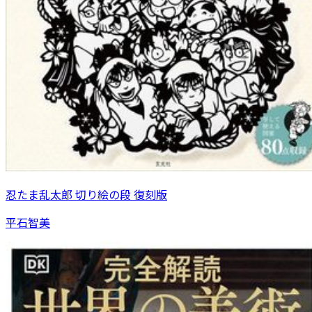
忍たま乱太郎 切り絵の段 復刻版
平石智美