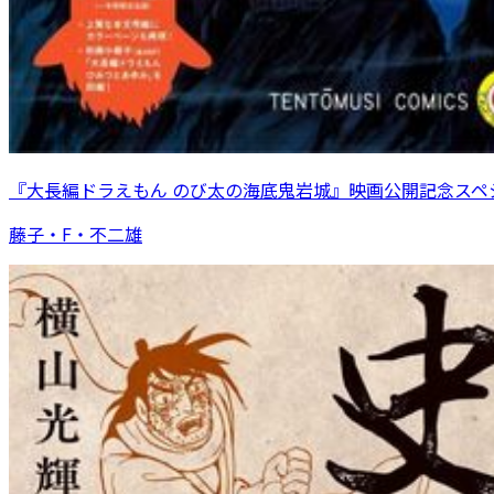
『大長編ドラえもん のび太の海底鬼岩城』映画公開記念スペ
藤子・F・不二雄