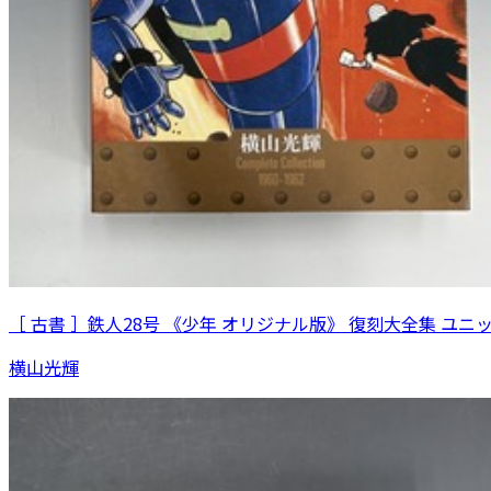
［ 古書 ］鉄人28号 《少年 オリジナル版》 復刻大全集 ユニ
横山光輝