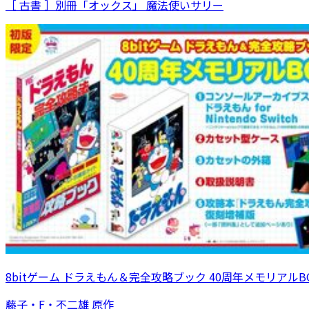
［ 古書 ］別冊「オックス」 魔法使いサリー
8bitゲーム ドラえもん＆完全攻略ブック 40周年メモリアルB
藤子・F・不二雄 原作