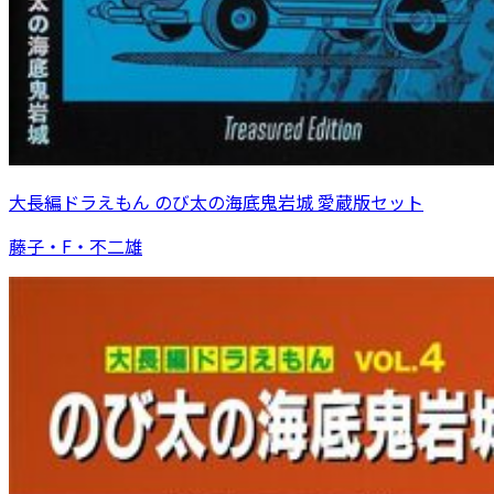
大長編ドラえもん のび太の海底鬼岩城 愛蔵版セット
藤子・F・不二雄