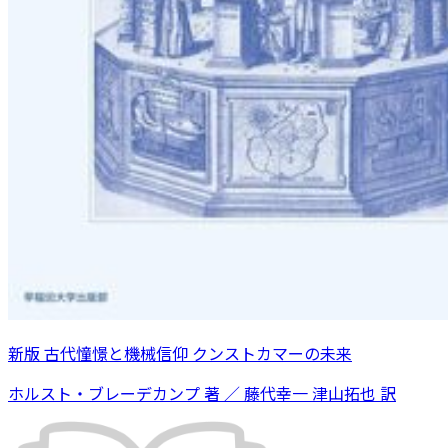
新版 古代憧憬と機械信仰 クンストカマーの未来
ホルスト・ブレーデカンプ 著 ／ 藤代幸一 津山拓也 訳