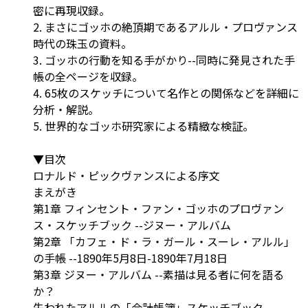
密に再現収録。
2. まさにゴッホの絶頂期であるアルル・プロヴァンス
時代の珠玉の資料。
3. ゴッホの行動を知る手がかり--同時に発見された手
帳の全ページを収録。
4. 65枚のスケッチについて名作との関係などを詳細に
分析・解説。
5. 世界的なゴッホ研究家による精緻な検証。
▼目次
ロナルド・ピックヴァンスによる序文
まえがき
第1章 フィンセント・ファン・ゴッホのプロヴァン
ス・スケッチブック --ジヌー・アルバム
第2章 「カフェ・ド・ラ・ガール・スーレ・アルル」
の手帳 --1890年5月8日-1890年7月18日
第3章 ジヌー・アルバム --素描は見る者に何を語る
か？
失われたアルルの「会計帳簿」スケッチブック