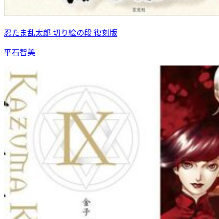
忍たま乱太郎 切り絵の段 復刻版
平石智美