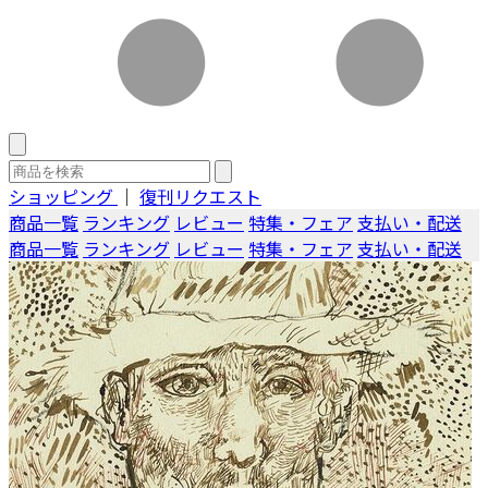
ショッピング
｜
復刊リクエスト
商品一覧
ランキング
レビュー
特集・フェア
支払い・配送
商品一覧
ランキング
レビュー
特集・フェア
支払い・配送