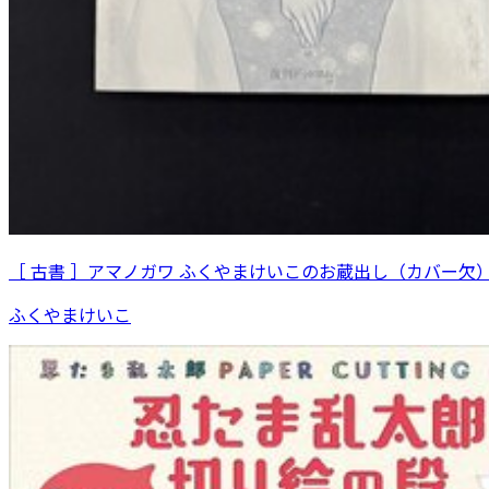
［ 古書 ］アマノガワ ふくやまけいこのお蔵出し（カバー欠
ふくやまけいこ