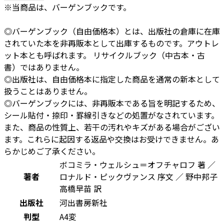
※当商品は、バーゲンブックです。
◎バーゲンブック（自由価格本）とは、出版社の倉庫に在庫
されていた本を非再販本として出庫するものです。アウトレ
ット本とも呼ばれます。 リサイクルブック（中古本・古
書）ではありません。
◎出版社は、自由価格本に指定した商品を通常の新本として
扱うことはありません。
◎バーゲンブックには、非再販本である旨を明記するため、
シール貼付・捺印・罫線引きなどの処置がなされています。
また、商品の性質上、若干の汚れやキズがある場合がござい
ます。これらに起因する返品や交換はお受けできません。あ
らかじめご了承ください。
ボコミラ・ウェルシュ＝オフチャロフ 著 ／
著者
ロナルド・ピックヴァンス 序文 ／ 野中邦子
高橋早苗 訳
出版社
河出書房新社
判型
A4変