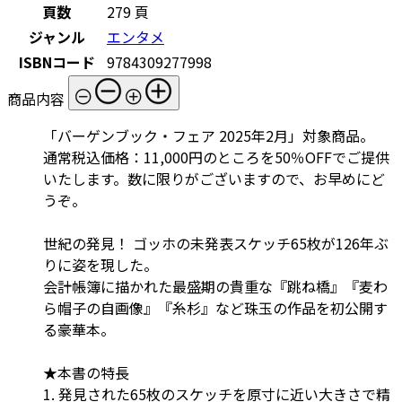
頁数
279 頁
ジャンル
エンタメ
ISBNコード
9784309277998
商品内容
「バーゲンブック・フェア 2025年2月」対象商品。
通常税込価格：11,000円のところを50％OFFでご提供
いたします。数に限りがございますので、お早めにど
うぞ。
世紀の発見！ ゴッホの未発表スケッチ65枚が126年ぶ
りに姿を現した。
会計帳簿に描かれた最盛期の貴重な『跳ね橋』『麦わ
ら帽子の自画像』『糸杉』など珠玉の作品を初公開す
る豪華本。
★本書の特長
1. 発見された65枚のスケッチを原寸に近い大きさで精