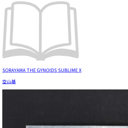
SORAYAMA THE GYNOIDS SUBLIME X
空山基