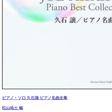
ピアノ・ソロ 久石譲 ピアノ名曲全集
松山祐士 編