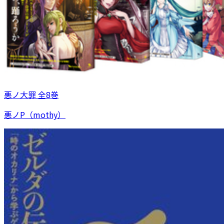
悪ノ大罪 全8巻
悪ノP（mothy）