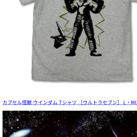
カプセル怪獣 ウインダム Tシャツ ［ウルトラセブン］ L・MIX 