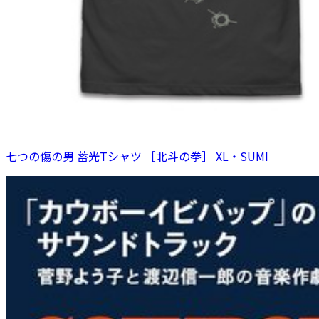
七つの傷の男 蓄光Tシャツ ［北斗の拳］ XL・SUMI