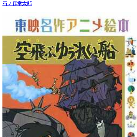
石ノ森章太郎