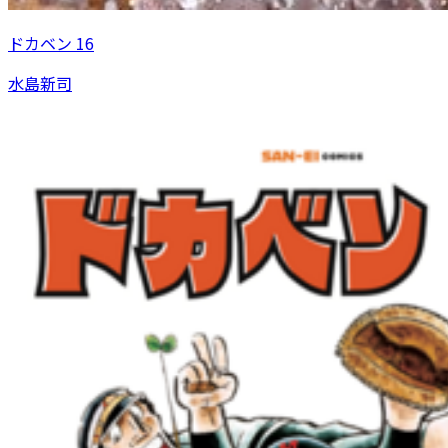
ドカベン 16
水島新司