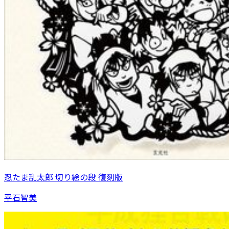
忍たま乱太郎 切り絵の段 復刻版
平石智美