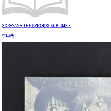
SORAYAMA THE GYNOIDS SUBLIME X
空山基