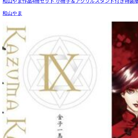
和山やま作品4冊セット 小冊子＆アクリルスタンド付き特装
和山やま