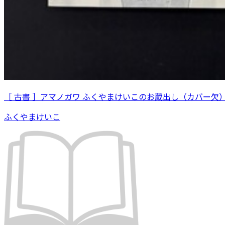
［ 古書 ］アマノガワ ふくやまけいこのお蔵出し（カバー欠
ふくやまけいこ