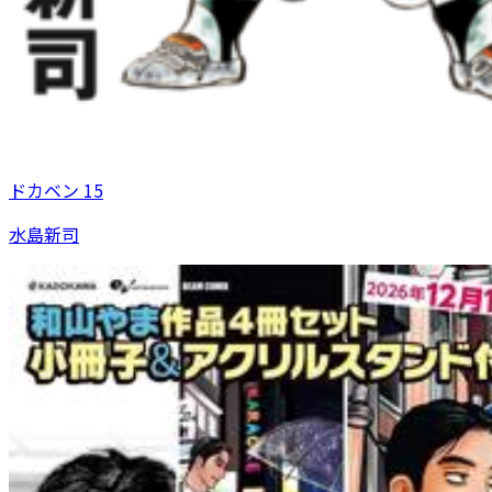
ドカベン 15
水島新司