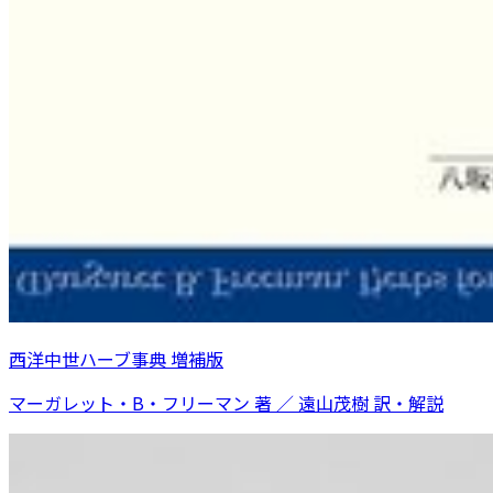
西洋中世ハーブ事典 増補版
マーガレット・B・フリーマン 著 ／ 遠山茂樹 訳・解説