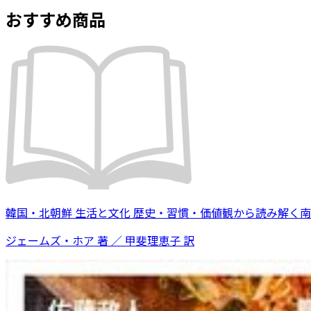
おすすめ商品
韓国・北朝鮮 生活と文化 歴史・習慣・価値観から読み解く
ジェームズ・ホア 著 ／ 甲斐理恵子 訳