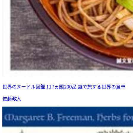
世界のヌードル図鑑 117ヵ国200品 麺で旅する世界の食卓
佐藤政人