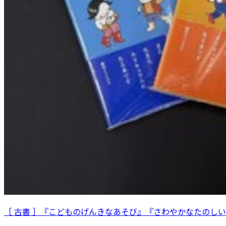
［ 古書 ］『こどものげんきなあそび』『さわやかなたのし