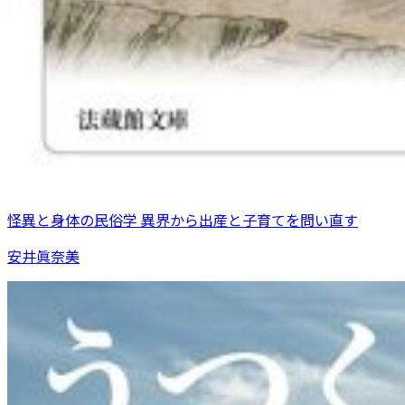
怪異と身体の民俗学 異界から出産と子育てを問い直す
安井眞奈美