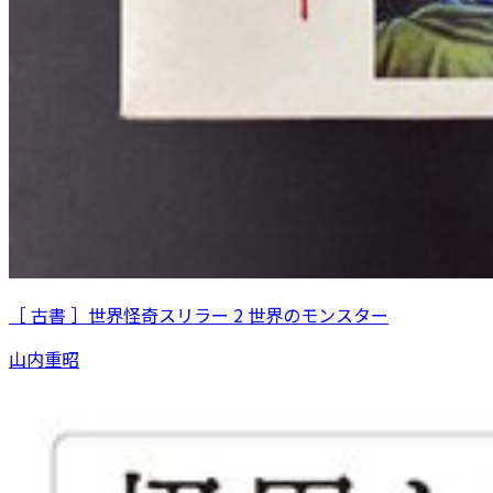
［ 古書 ］世界怪奇スリラー 2 世界のモンスター
山内重昭