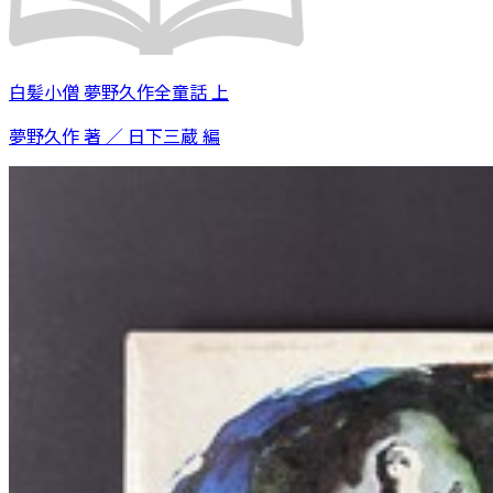
白髪小僧 夢野久作全童話 上
夢野久作 著 ／ 日下三蔵 編