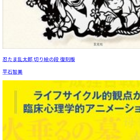
忍たま乱太郎 切り絵の段 復刻版
平石智美