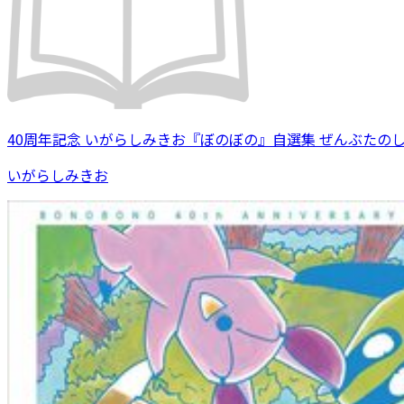
40周年記念 いがらしみきお『ぼのぼの』自選集 ぜんぶたの
いがらしみきお