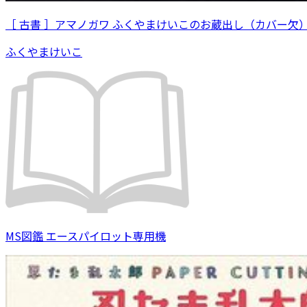
［ 古書 ］アマノガワ ふくやまけいこのお蔵出し（カバー欠
ふくやまけいこ
MS図鑑 エースパイロット専用機