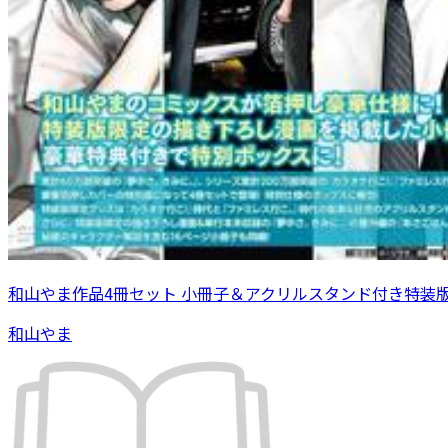
和山やま作品4冊セット 小冊子＆アクリルスタンド付き特装
和山やま