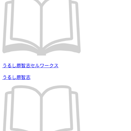
うるし原智志セルワークス
うるし原智志