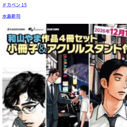
ドカベン 15
水島新司