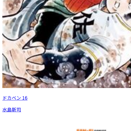
ドカベン 16
水島新司