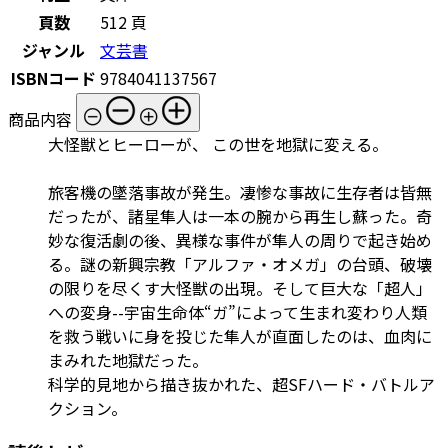
頁数
512 頁
ジャンル
文芸書
ISBNコード
9784041137567
商品内容
大怪獣とヒーローが、 この世を地獄に変える。
旅客機の墜落事故が発生。凄惨な事故に生存者は皆無
だったが、諸星隼人は一本の腕から再生し蘇った。奇
妙な復活劇の後、異様な事件が隼人の周りで起き始め
る。謎の新興宗教「アルファ・オメガ」の台頭、破壊
の限りを尽くす大怪獣の出現。そして巨大な「超人」
への変身--宇宙生命体“ガ”によって生まれ変わり人類
を救う戦いに身を投じた隼人が直面したのは、血肉に
まみれた地獄だった。
科学的見地から描き抜かれた、超SFハード・バトルア
クション。