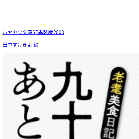
ハヤカワ文庫SF異装版2000
田中すけきよ 編