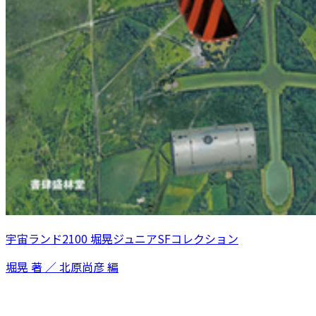
宇宙ランド2100 堀晃ジュニアSFコレクション
堀晃 著 ／ 北原尚彦 編