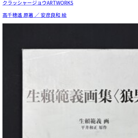
クラッシャージョウARTWORKS
高千穂遙 原著 ／ 安彦良和 絵