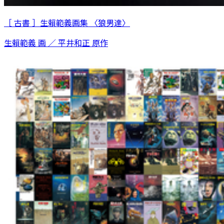
［ 古書 ］生賴範義画集 〈狼男達〉
生賴範義 画 ／ 平井和正 原作