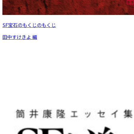
SF宝石のもくじのもくじ
田中すけきよ 編