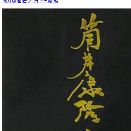
筒井康隆 著 ／ 日下三蔵 編