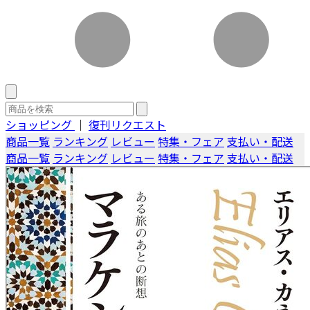
ショッピング
｜
復刊リクエスト
商品一覧
ランキング
レビュー
特集・フェア
支払い・配送
商品一覧
ランキング
レビュー
特集・フェア
支払い・配送