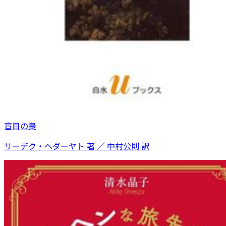
盲目の梟
サーデク・ヘダーヤト 著 ／ 中村公則 訳