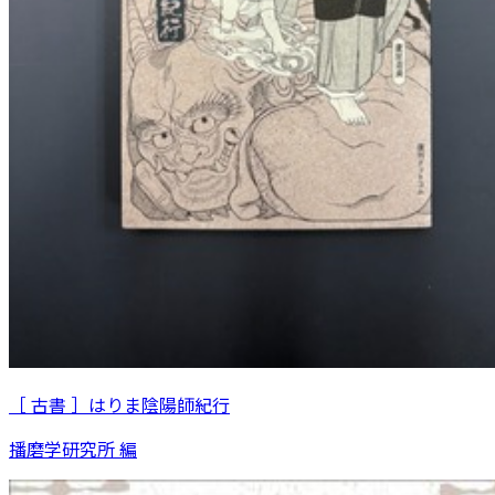
［ 古書 ］はりま陰陽師紀行
播磨学研究所 編