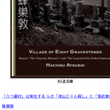
「八つ墓村」は実在する ルポ「津山三十人殺し」と「落武者
蜂巣敦