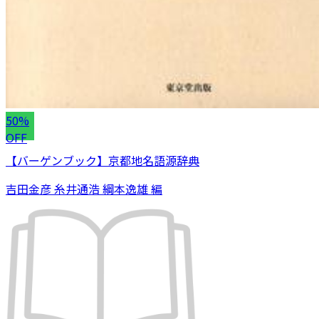
50%
OFF
【バーゲンブック】京都地名語源辞典
吉田金彦 糸井通浩 綱本逸雄 編