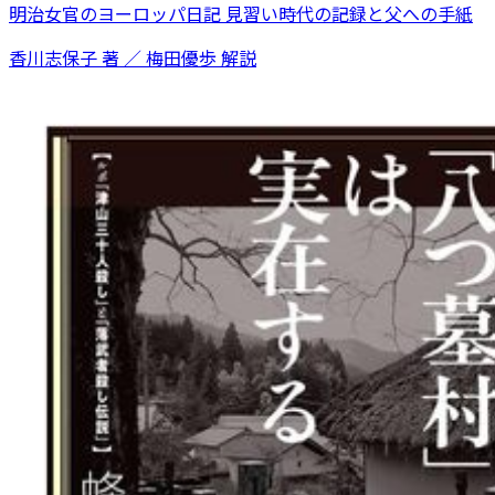
明治女官のヨーロッパ日記 見習い時代の記録と父への手紙
香川志保子 著 ／ 梅田優歩 解説