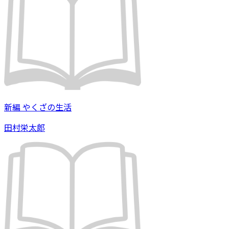
新編 やくざの生活
田村栄太郎