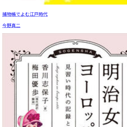
捕物帳でよむ江戸時代
今野真二