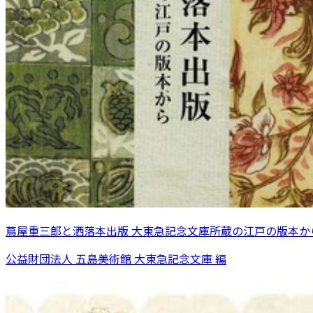
蔦屋重三郎と洒落本出版 大東急記念文庫所蔵の江戸の版本か
公益財団法人 五島美術館 大東急記念文庫 編