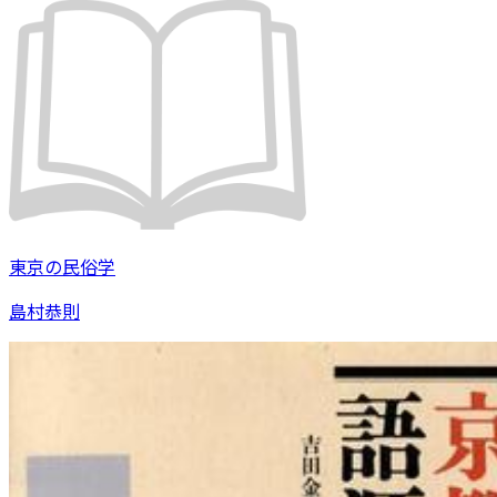
東京の民俗学
島村恭則