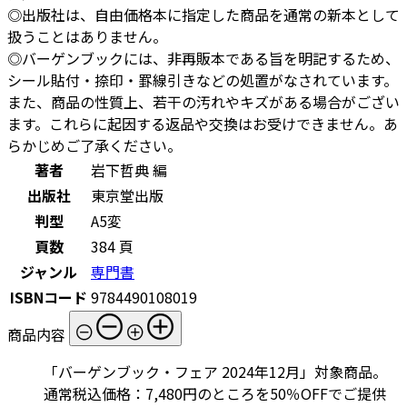
◎出版社は、自由価格本に指定した商品を通常の新本として
扱うことはありません。
◎バーゲンブックには、非再販本である旨を明記するため、
シール貼付・捺印・罫線引きなどの処置がなされています。
また、商品の性質上、若干の汚れやキズがある場合がござい
ます。これらに起因する返品や交換はお受けできません。あ
らかじめご了承ください。
著者
岩下哲典 編
出版社
東京堂出版
判型
A5変
頁数
384 頁
ジャンル
専門書
ISBNコード
9784490108019
商品内容
「バーゲンブック・フェア 2024年12月」対象商品。
通常税込価格：7,480円のところを50％OFFでご提供