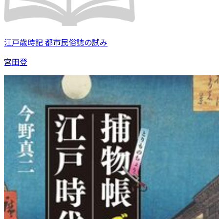
江戸歳時記 都市民俗誌の試み
宮田登