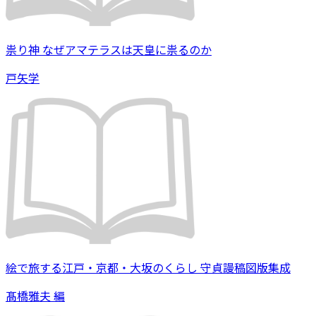
祟り神 なぜアマテラスは天皇に祟るのか
戸矢学
絵で旅する江戸・京都・大坂のくらし 守貞謾稿図版集成
髙橋雅夫 編