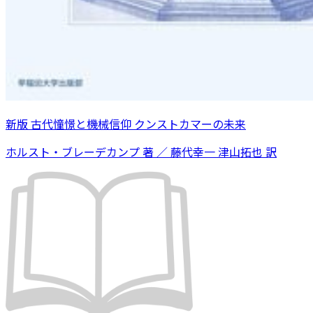
新版 古代憧憬と機械信仰 クンストカマーの未来
ホルスト・ブレーデカンプ 著 ／ 藤代幸一 津山拓也 訳