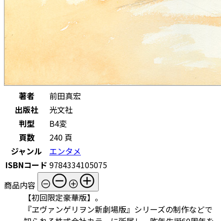
著者
前田真宏
出版社
光文社
判型
B4変
頁数
240 頁
ジャンル
エンタメ
ISBNコード
9784334105075
商品内容
【初回限定豪華版】。
『ヱヴァンゲリヲン新劇場版』シリーズの制作などで
知られる株式会社カラーに所属し、昨年生誕60周年を