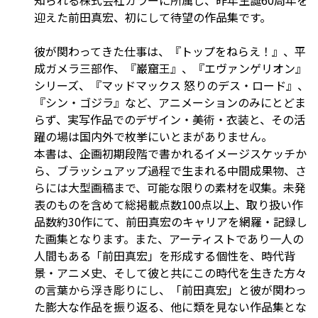
迎えた前田真宏、初にして待望の作品集です。
彼が関わってきた仕事は、『トップをねらえ！』、平
成ガメラ三部作、『巌窟王』、『エヴァンゲリオン』
シリーズ、『マッドマックス 怒りのデス・ロード』、
『シン・ゴジラ』など、アニメーションのみにとどま
らず、実写作品でのデザイン・美術・衣装と、その活
躍の場は国内外で枚挙にいとまがありません。
本書は、企画初期段階で書かれるイメージスケッチか
ら、ブラッシュアップ過程で生まれる中間成果物、さ
らには大型画稿まで、可能な限りの素材を収集。未発
表のものを含めて総掲載点数100点以上、取り扱い作
品数約30作にて、前田真宏のキャリアを網羅・記録し
た画集となります。また、アーティストであり一人の
人間もある「前田真宏」を形成する個性を、時代背
景・アニメ史、そして彼と共にこの時代を生きた方々
の言葉から浮き彫りにし、「前田真宏」と彼が関わっ
た膨大な作品を振り返る、他に類を見ない作品集とな