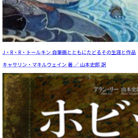
J・R・R・トールキン 自筆画とともにたどるその生涯と作品
キャサリン・マキルウェイン 著 ／ 山本史郎 訳