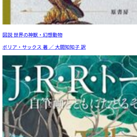
図説 世界の神獣・幻想動物
ボリア・サックス 著 ／ 大間知知子 訳