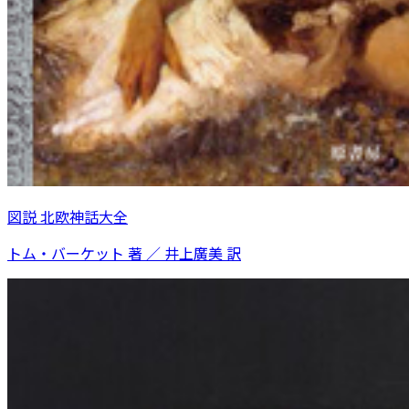
図説 北欧神話大全
トム・バーケット 著 ／ 井上廣美 訳