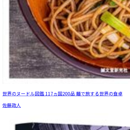
世界のヌードル図鑑 117ヵ国200品 麺で旅する世界の食卓
佐藤政人