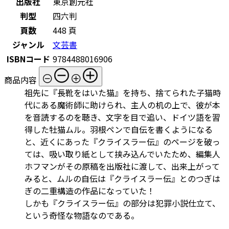
出版社
東京創元社
判型
四六判
頁数
448 頁
ジャンル
文芸書
ISBNコード
9784488016906
商品内容
祖先に『長靴をはいた猫』を持ち、捨てられた子猫時
代にある魔術師に助けられ、主人の机の上で、彼が本
を音読するのを聴き、文字を目で追い、ドイツ語を習
得した牡猫ムル。羽根ペンで自伝を書くようになる
と、近くにあった『クライスラー伝』のページを破っ
ては、吸い取り紙として挟み込んでいたため、編集人
ホフマンがその原稿を出版社に渡して、出来上がって
みると、ムルの自伝は『クライスラー伝』とのつぎは
ぎの二重構造の作品になっていた！
しかも『クライスラー伝』の部分は犯罪小説仕立て、
という奇怪な物語なのである。