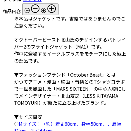
商品内容
※本品はジャケットです。書籍ではありませんのでご
注意ください。
オクトーバービースト北山氏のデザインするパトレイ
バー2のフライトジャケット（MA1）です。
作中に登場するイーグルプラスをモチーフにした極上
の逸品です。
▼ファッションブランド「October Beast」とは
かつてアニメ・漫画・映画・音楽とのTシャツコラボ
で一世を風靡した「MARS SIXTEEN」の中心人物にし
てメインデザイナー・北山友之（LESS KITAYAMA
TOMOYUKI）が新たに立ち上げたブランド。
▼サイズ目安
◇
Mサイズ：（約）着丈68cm、身幅58cm、、肩幅
51cm、袖丈64cm