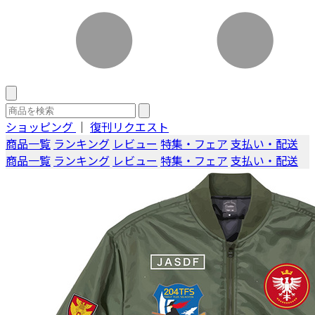
ショッピング
｜
復刊リクエスト
商品一覧
ランキング
レビュー
特集・フェア
支払い・配送
商品一覧
ランキング
レビュー
特集・フェア
支払い・配送