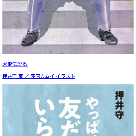
犬狼伝説 改
押井守 著 ／ 藤原カムイ イラスト