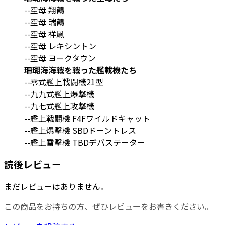
--空母 翔鶴
--空母 瑞鶴
--空母 祥鳳
--空母 レキシントン
--空母 ヨークタウン
珊瑚海海戦を戦った艦載機たち
--零式艦上戦闘機21型
--九九式艦上爆撃機
--九七式艦上攻撃機
--艦上戦闘機 F4Fワイルドキャット
--艦上爆撃機 SBDドーントレス
--艦上雷撃機 TBDデバステーター
読後レビュー
まだレビューはありません。
この商品をお持ちの方、ぜひレビューをお書きください。