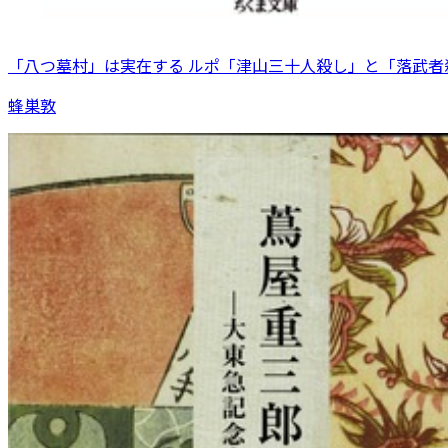
「八つ墓村」は実在する ルポ「津山三十人殺し」と「落武者
蜂巣敦