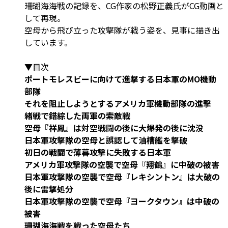
珊瑚海海戦の記録を、CG作家の松野正義氏がCG動画と
して再現。
空母から飛び立った攻撃隊が戦う姿を、見事に描き出
しています。
▼目次
ポートモレスビーに向けて進撃する日本軍のMO機動
部隊
それを阻止しようとするアメリカ軍機動部隊の進撃
緒戦で錯綜した両軍の索敵戦
空母『祥鳳』は対空戦闘の後に大爆発の後に沈没
日本軍攻撃隊の空母と誤認して油槽艦を撃破
初日の戦闘で薄暮攻撃に失敗する日本軍
アメリカ軍攻撃隊の空襲で空母『翔鶴』に中破の被害
日本軍攻撃隊の空襲で空母『レキシントン』は大破の
後に雷撃処分
日本軍攻撃隊の空襲で空母『ヨークタウン』は中破の
被害
珊瑚海海戦を戦った空母たち