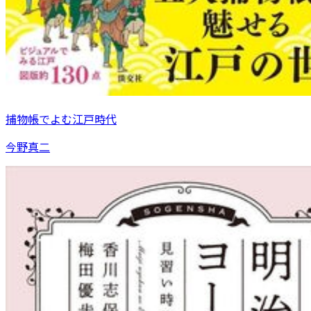
捕物帳でよむ江戸時代
今野真二