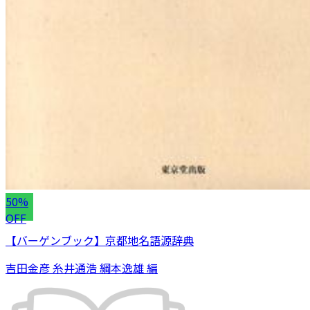
50%
OFF
【バーゲンブック】京都地名語源辞典
吉田金彦 糸井通浩 綱本逸雄 編