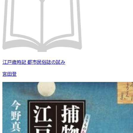
江戸歳時記 都市民俗誌の試み
宮田登