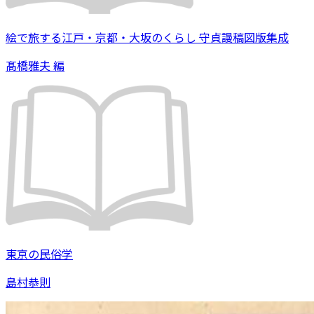
絵で旅する江戸・京都・大坂のくらし 守貞謾稿図版集成
髙橋雅夫 編
東京の民俗学
島村恭則