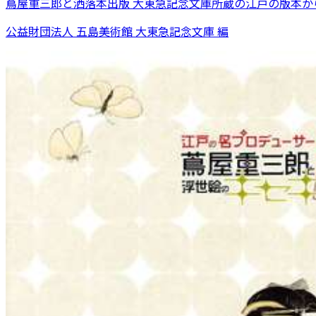
蔦屋重三郎と洒落本出版 大東急記念文庫所蔵の江戸の版本か
公益財団法人 五島美術館 大東急記念文庫 編