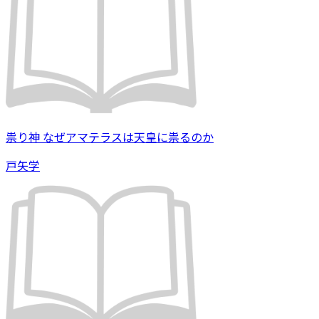
祟り神 なぜアマテラスは天皇に祟るのか
戸矢学