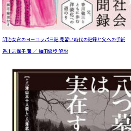
明治女官のヨーロッパ日記 見習い時代の記録と父への手紙
香川志保子 著 ／ 梅田優歩 解説