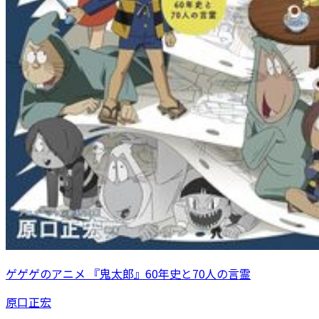
ゲゲゲのアニメ 『鬼太郎』60年史と70人の言霊
原口正宏