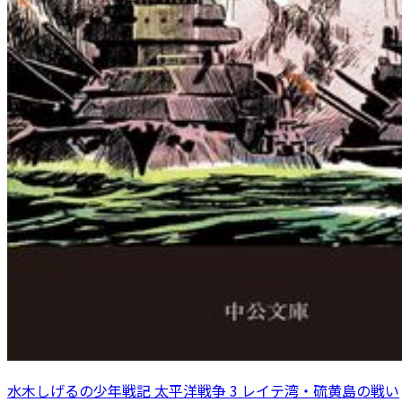
水木しげるの少年戦記 太平洋戦争 3 レイテ湾・硫黄島の戦い