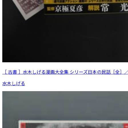
［ 古書 ］水木しげる漫画大全集 シリーズ日本の民話［全］
水木しげる