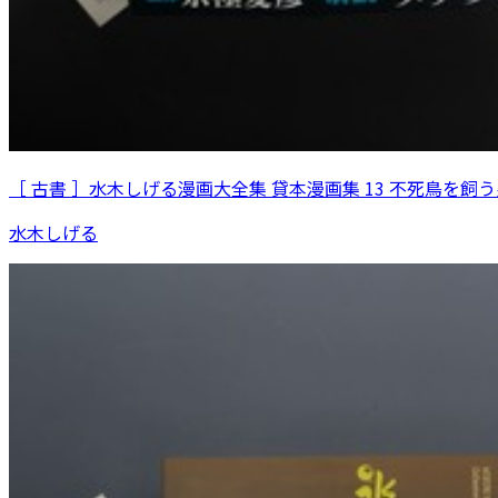
［ 古書 ］水木しげる漫画大全集 貸本漫画集 13 不死鳥を飼う
水木しげる