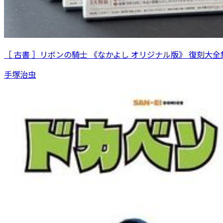
［ 古書 ］リボンの騎士 《なかよし オリジナル版》 復刻大全集
手塚治虫