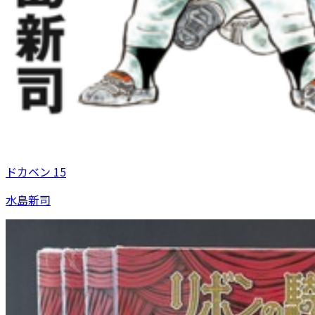
ドカベン 15
水島新司