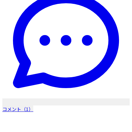
コメント（1）