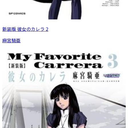
新装版 彼女のカレラ 2
麻宮騎亜