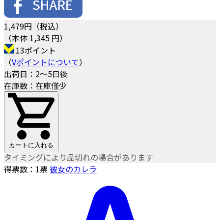
1,479
円（税込）
（本体 1,345 円）
13ポイント
（
Vポイントについて
）
出荷日：2～5日後
在庫数：在庫僅少
カートに入れる
タイミングにより品切れの場合があります
得票数：
1
票
彼女のカレラ