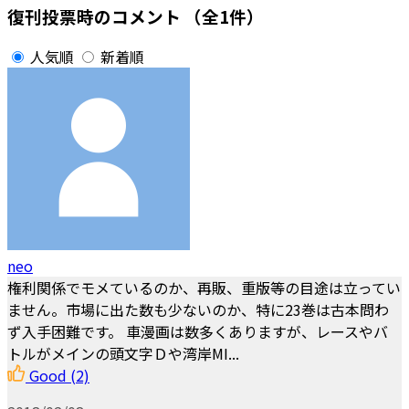
復刊投票時のコメント
（全1件）
人気順
新着順
neo
権利関係でモメているのか、再販、重版等の目途は立ってい
ません。市場に出た数も少ないのか、特に23巻は古本問わ
ず入手困難です。 車漫画は数多くありますが、レースやバ
トルがメインの頭文字Ｄや湾岸MI...
Good
(2)