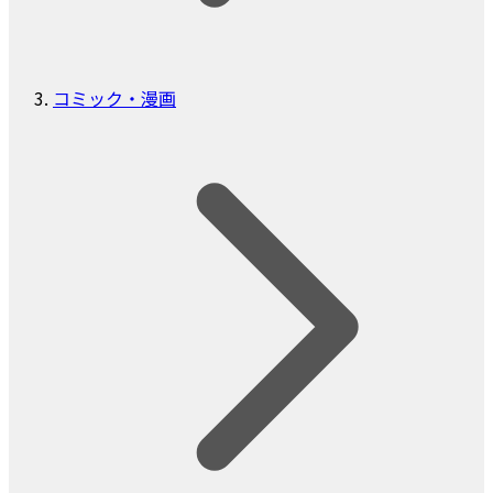
コミック・漫画