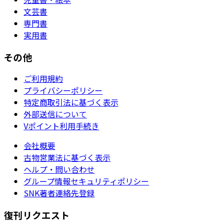
文芸書
専門書
実用書
その他
ご利用規約
プライバシーポリシー
特定商取引法に基づく表示
外部送信について
Vポイント利用手続き
会社概要
古物営業法に基づく表示
ヘルプ・問い合わせ
グループ情報セキュリティポリシー
SNK著者連絡先登録
復刊リクエスト