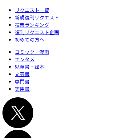
リクエスト一覧
新規復刊リクエスト
投票ランキング
復刊リクエスト企画
初めての方へ
コミック・漫画
エンタメ
児童書・絵本
文芸書
専門書
実用書