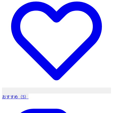
おすすめ（5）