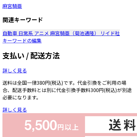
麻宮騎亜
関連キーワード
自動車
日常系
アニメ
麻宮騎亜（菊池通隆）
リイド社
キーワードの編集
支払い / 配送方法
詳しく見る
送料は全国一律380円(税込)です。代金引換をご利用の場
合、配送手数料とは別に代金引換手数料300円(税込)が別途
必要になります。
詳しく見る