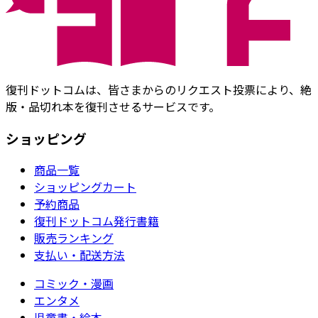
復刊ドットコムは、皆さまからのリクエスト投票により、絶
版・品切れ本を復刊させるサービスです。
ショッピング
商品一覧
ショッピングカート
予約商品
復刊ドットコム発行書籍
販売ランキング
支払い・配送方法
コミック・漫画
エンタメ
児童書・絵本