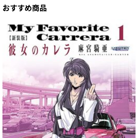
おすすめ商品