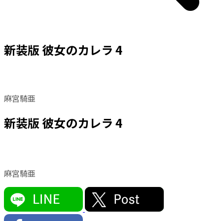
新装版 彼女のカレラ 4
麻宮騎亜
新装版 彼女のカレラ 4
麻宮騎亜