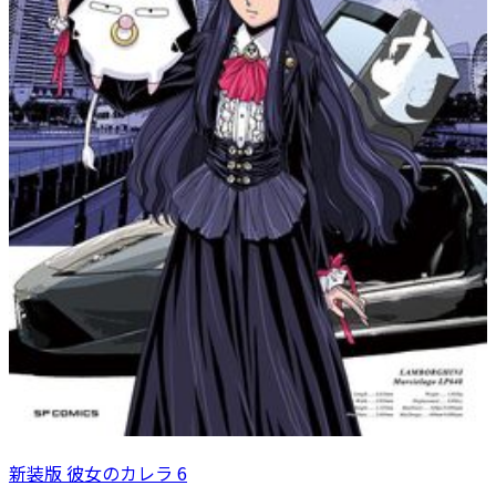
新装版 彼女のカレラ 6