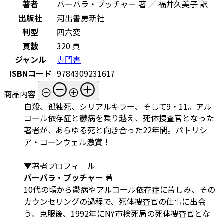
著者
バーバラ・ブッチャー 著 ／ 福井久美子 訳
出版社
河出書房新社
判型
四六変
頁数
320 頁
ジャンル
専門書
ISBNコード
9784309231617
商品内容
自殺、孤独死、シリアルキラー、そして9・11。アル
コール依存症と鬱病を乗り越え、死体捜査官となった
著者が、あらゆる死と向き合った22年間。パトリシ
ア・コーンウェル激賞！
▼著者プロフィール
バーバラ・ブッチャー
著
10代の頃から鬱病やアルコール依存症に苦しみ、その
カウンセリングの過程で、死体捜査官の仕事に出会
う。克服後、1992年にNY市検死局の死体捜査官とな