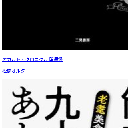
オカルト・クロニクル 暗黒録
松閣オルタ