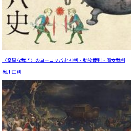
〈奇異な裁き〉のヨーロッパ史 神判・動物裁判・魔女裁判
黒川正剛