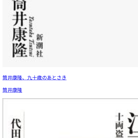
筒井康隆、九十歳のあとさき
筒井康隆