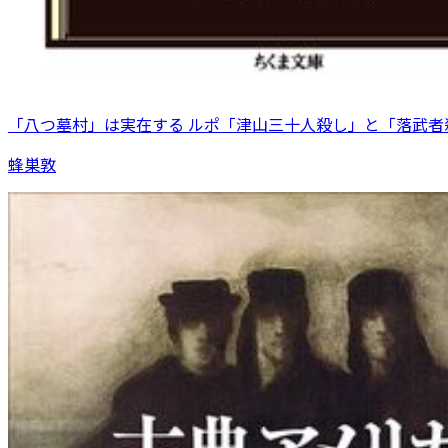
「八つ墓村」は実在する ルポ「津山三十人殺し」と「落武者
蜂巣敦