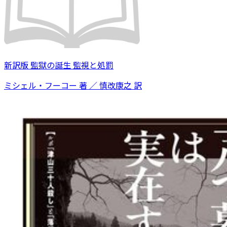
新訳版 監獄の誕生 監視と処罰
ミシェル・フーコー 著 ／ 慎改康之 訳