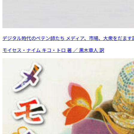
デジタル時代のペテン師たち メディア、市場、大衆をだます
モイセス・ナイム キコ・トロ 著 ／ 黒木章人 訳