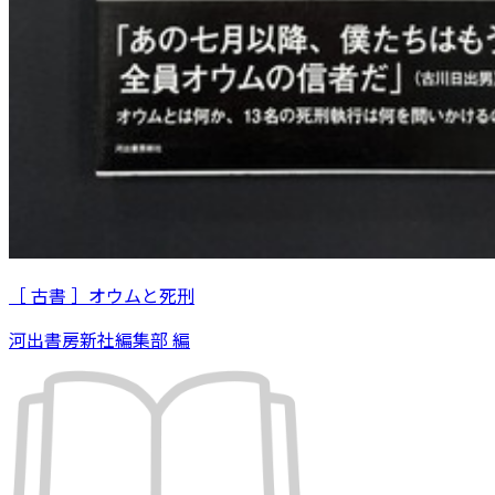
［ 古書 ］オウムと死刑
河出書房新社編集部 編