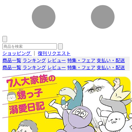
ショッピング
｜
復刊リクエスト
商品一覧
ランキング
レビュー
特集・フェア
支払い・配送
商品一覧
ランキング
レビュー
特集・フェア
支払い・配送