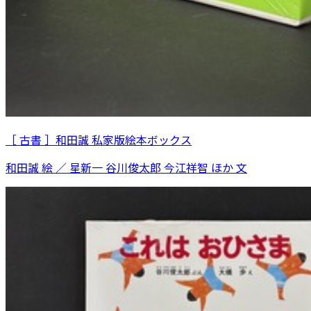
［ 古書 ］和田誠 私家版絵本ボックス
和田誠 絵 ／ 星新一 谷川俊太郎 今江祥智 ほか 文