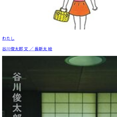
わたし
谷川俊太郎 文 ／ 長新太 絵