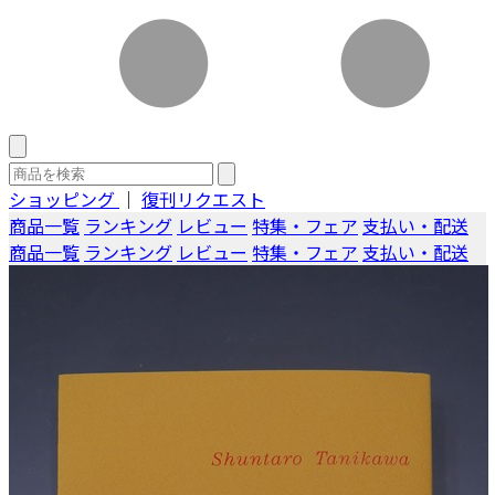
ショッピング
｜
復刊リクエスト
商品一覧
ランキング
レビュー
特集・フェア
支払い・配送
商品一覧
ランキング
レビュー
特集・フェア
支払い・配送