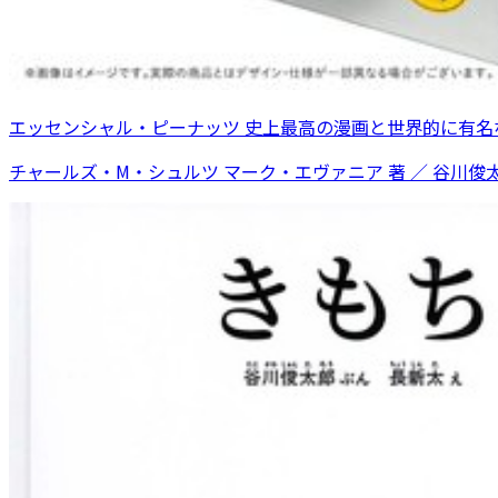
エッセンシャル・ピーナッツ 史上最高の漫画と世界的に有名
チャールズ・M・シュルツ マーク・エヴァニア 著 ／ 谷川俊太