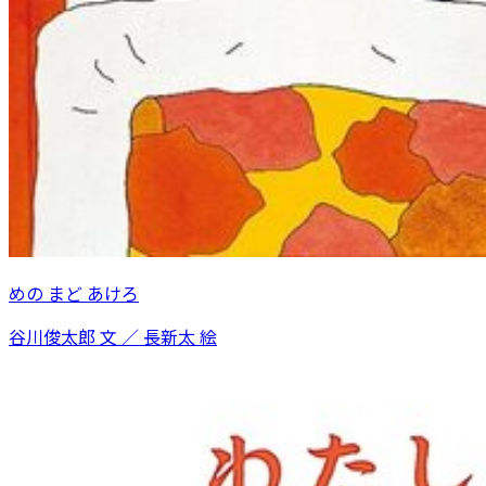
めの まど あけろ
谷川俊太郎 文 ／ 長新太 絵