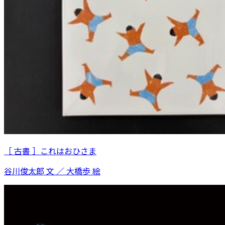
［ 古書 ］これはおひさま
谷川俊太郎 文 ／ 大橋歩 絵