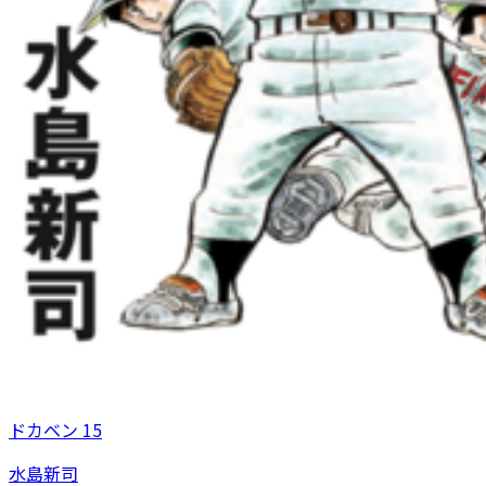
ドカベン 15
水島新司