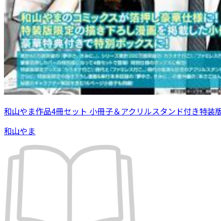
和山やま作品4冊セット 小冊子＆アクリルスタンド付き特装
和山やま