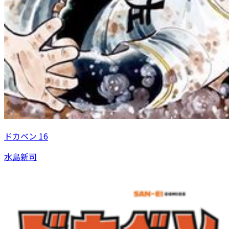
ドカベン 16
水島新司