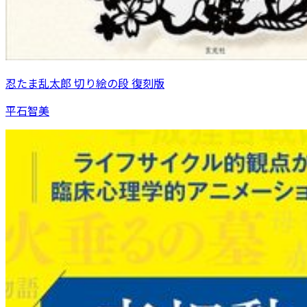
忍たま乱太郎 切り絵の段 復刻版
平石智美