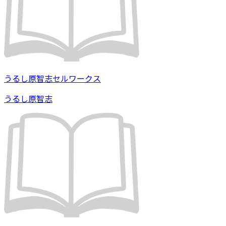
うるし原智志セルワークス
うるし原智志