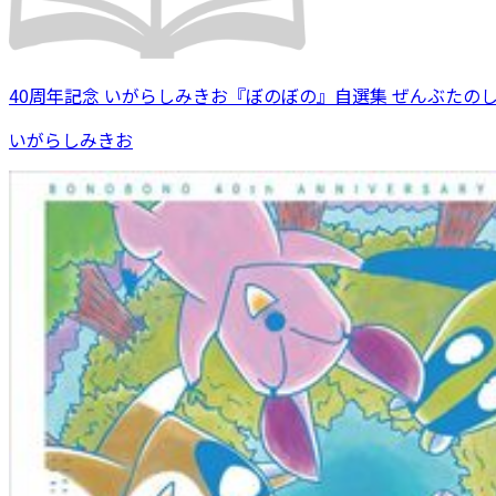
40周年記念 いがらしみきお『ぼのぼの』自選集 ぜんぶたの
いがらしみきお