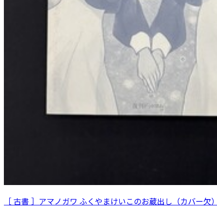
［ 古書 ］アマノガワ ふくやまけいこのお蔵出し（カバー欠