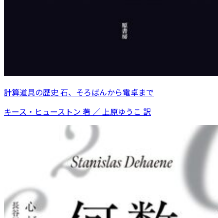
計算道具の歴史 石、そろばんから電卓まで
キース・ヒューストン 著 ／ 上原ゆうこ 訳