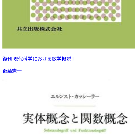
復刊 現代科学における数学概説 I
後藤憲一