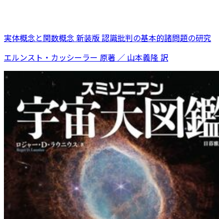
実体概念と関数概念 新装版 認識批判の基本的諸問題の研究
エルンスト・カッシーラー 原著 ／ 山本義隆 訳