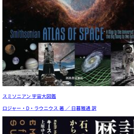
スミソニアン 宇宙大図鑑
ロジャー・D・ラウニウス 著 ／ 日暮雅通 訳