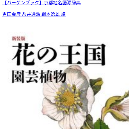
【バーゲンブック】京都地名語源辞典
吉田金彦 糸井通浩 綱本逸雄 編