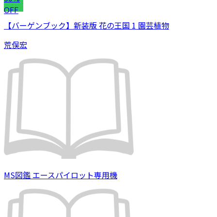
OFF
【バーゲンブック】新装版 花の王国 1 園芸植物
荒俣宏
MS図鑑 エースパイロット専用機