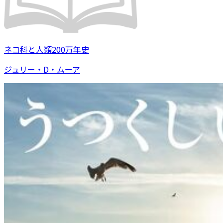
ネコ科と人類200万年史
ジュリー・D・ムーア