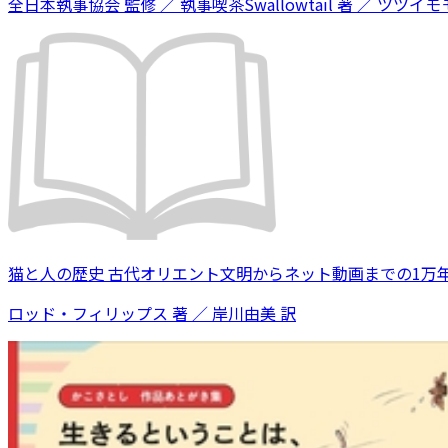
全日本執事協会 監修 ／ 執事喫茶Swallowtail 著 ／ ツツイモモ
猫と人の歴史 古代オリエント文明からネット動画までの1万
ロッド・フィリップス 著 ／ 岸川由美 訳