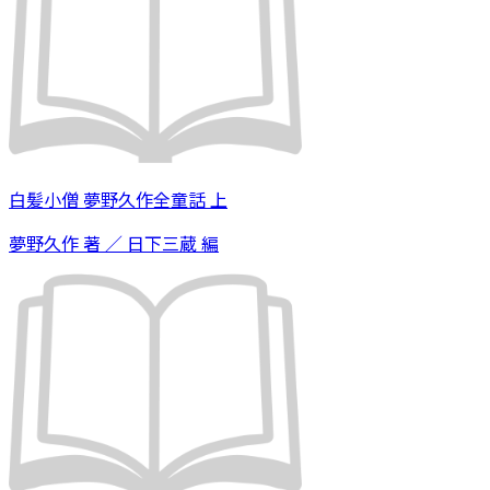
白髪小僧 夢野久作全童話 上
夢野久作 著 ／ 日下三蔵 編