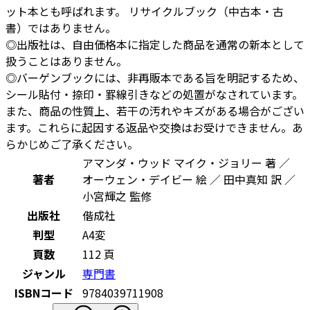
ット本とも呼ばれます。 リサイクルブック（中古本・古
書）ではありません。
◎出版社は、自由価格本に指定した商品を通常の新本として
扱うことはありません。
◎バーゲンブックには、非再販本である旨を明記するため、
シール貼付・捺印・罫線引きなどの処置がなされています。
また、商品の性質上、若干の汚れやキズがある場合がござい
ます。これらに起因する返品や交換はお受けできません。あ
らかじめご了承ください。
アマンダ・ウッド マイク・ジョリー 著 ／
著者
オーウェン・デイビー 絵 ／ 田中真知 訳 ／
小宮輝之 監修
出版社
偕成社
判型
A4変
頁数
112 頁
ジャンル
専門書
ISBNコード
9784039711908