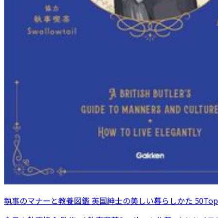
執事のマナーと教養図鑑 英国紳士の美しい暮らしかた 50Topi