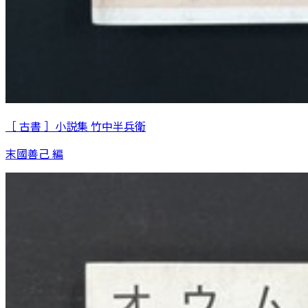
［ 古書 ］小説集 竹中半兵衛
末國善己 編