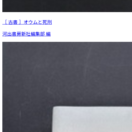
［ 古書 ］オウムと死刑
河出書房新社編集部 編