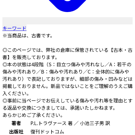
キーワード
※当商品は、古書です。
◎このページでは、弊社の倉庫に保管されている【古本・古
書】を販売しております。
◎本の状態は4段階（S：目立つ傷みや汚れなし／A：若干の
傷みや汚れあり／B：傷みや汚れあり／C：全体的に傷みや
汚れあり）で表記しておりますが、細部の傷み・凹みなどは
掲載しておりません。新品ではないことをご理解のうえご購
入ください。
◎事前に当ページでお伝えしている傷みや汚れ等を理由とす
る返品や交換につきましては、承諾いたしかねます。
あらかじめご了承ください。
著者
P.L.トラヴァース 著 ／ 小池三子男 訳
出版社
復刊ドットコム