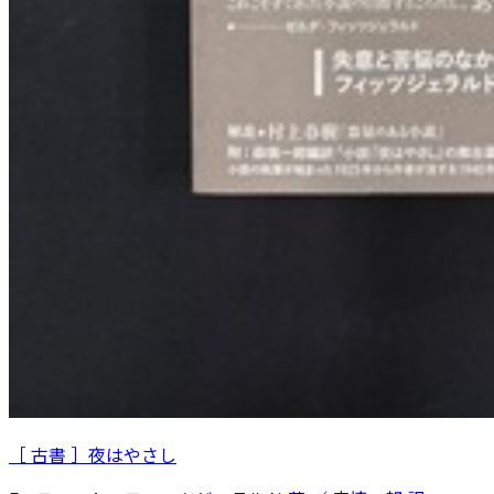
［ 古書 ］夜はやさし