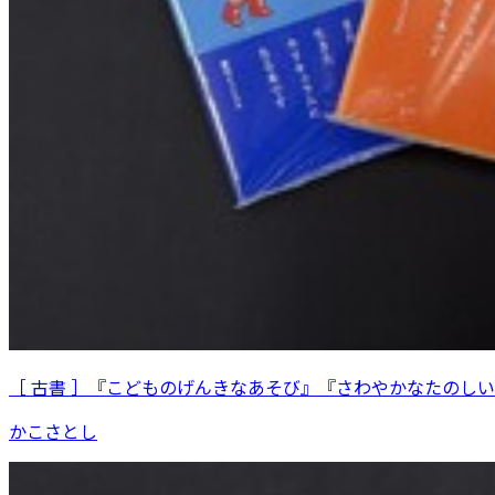
［ 古書 ］『こどものげんきなあそび』『さわやかなたのし
かこさとし