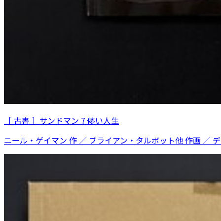
［ 古書 ］サンドマン 7 儚い人生
ニール・ゲイマン 作 ／ ブライアン・タルボット他 作画 ／ 