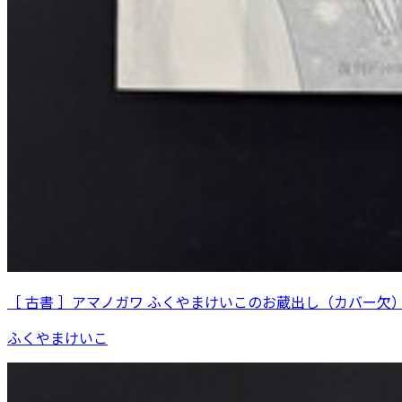
［ 古書 ］アマノガワ ふくやまけいこのお蔵出し（カバー欠
ふくやまけいこ