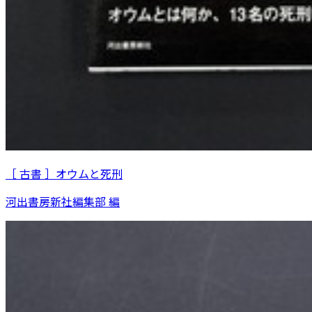
［ 古書 ］オウムと死刑
河出書房新社編集部 編