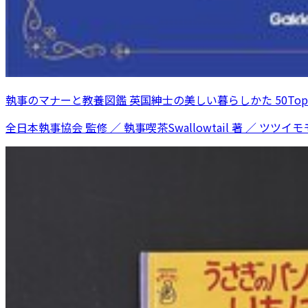
執事のマナーと教養図鑑 英国紳士の美しい暮らしかた 50Topi
全日本執事協会 監修 ／ 執事喫茶Swallowtail 著 ／ ツツイモモ