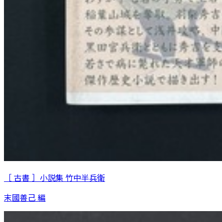
［ 古書 ］小説集 竹中半兵衛
末國善己 編