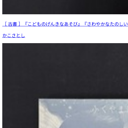
［ 古書 ］『こどものげんきなあそび』『さわやかなたのし
かこさとし