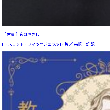
［ 古書 ］夜はやさし
F・スコット・フィッツジェラルド 著 ／ 森慎一郎 訳