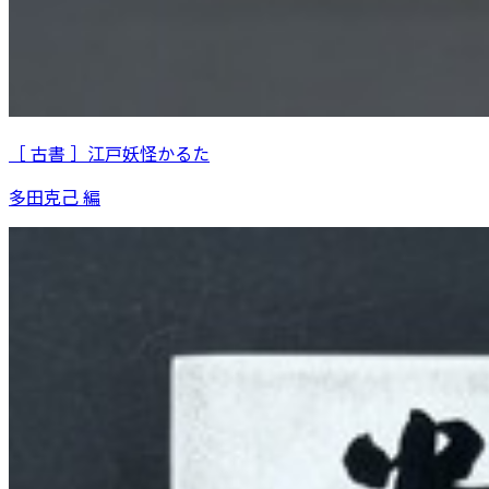
［ 古書 ］江戸妖怪かるた
多田克己 編