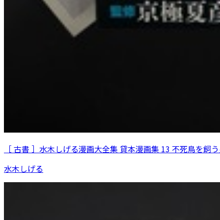
［ 古書 ］水木しげる漫画大全集 貸本漫画集 13 不死鳥を飼う
水木しげる