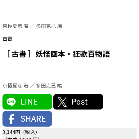
京極夏彦 著 ／ 多田克己 編
古書
［ 古書 ］妖怪画本・狂歌百物語
京極夏彦 著 ／ 多田克己 編
3,344
円（税込）