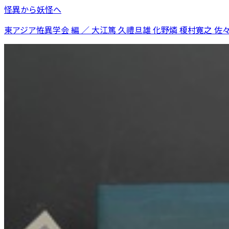
怪異から妖怪へ
東アジア恠異学会 編 ／ 大江篤 久禮旦雄 化野燐 榎村寛之 佐