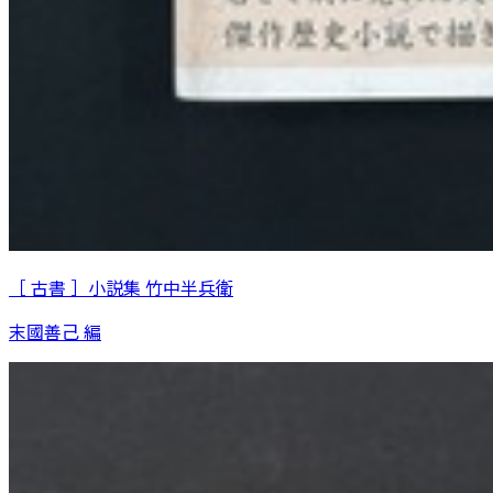
［ 古書 ］小説集 竹中半兵衛
末國善己 編