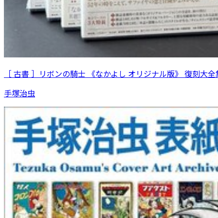
［ 古書 ］リボンの騎士 《なかよし オリジナル版》 復刻大全集
手塚治虫