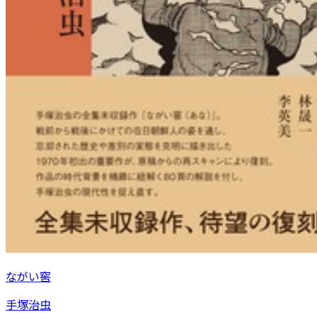
ながい窖
手塚治虫