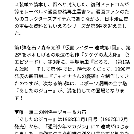
ス装幀で製本し、函へと封入した、復刊ドットコムが
誇るレーベル＜漫画原稿再生叢書＞。漫画ファンのた
めのコレクターズアイテムでありながら、日本漫画史
の重要な資料ともいえるシリーズが第5弾を迎えまし
た。
第1弾を石ノ森章太郎『仮面ライダー 連載第1回』、第
2弾を水木しげるの永遠の名作『ゲゲゲの鬼太郎』（3
エピソード）、第3弾に、手塚治虫『どろろ』（第1話
＆2話）。そして第4弾では、時代をくだって、1990年
発表の鶴田謙二『チャイナさんの憂鬱』を制作してき
たのですが、次なる第5弾は、スポーツ漫画の金字塔
『あしたのジョー』が、満を持しての登場となりま
す！
▼唯一無二の関係＝ジョー＆力石
『あしたのジョー』は1968年1月1日号（1967年12月
発売）から、「週刊少年マガジン」にて連載がはじま
りました。原作者の高森朝雄の別名は言わずと知れた