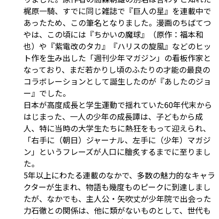
梶原一騎、すでに同じ雑誌で『巨人の星』を連載中で
あったため、この筆名となりました。漫画のちばてつ
やは、この頃には『ちかいの魔球』（原作：福本和
也）や『紫電改のタカ』『ハリスの旋風』などのヒッ
ト作を生み出した「週刊少年マガジン」の看板作家と
なっており、まだ若かりし頃のふたりの才能の最良の
コラボレーションとして誕生したのが『あしたのジョ
ー』でした。
日本が高度成長と学生運動で揺れていた60年代末から
はじまった、一人の少年の成長譚は、子どもから成
人、特に当時の大学生たちに熱狂をもって迎えられ、
「右手に（朝日）ジャーナル、左手に（少年）マガジ
ン」というフレーズが人口に膾炙するまでに至りまし
た。
5年以上にわたる連載のなかで、多数の魅力的なキャラ
クターが生まれ、物語も幾度ものピークに到達しまし
たが、なかでも、主人公・矢吹丈が少年院で出会った
力石徹との関係は、他に類がないものとして、世代も