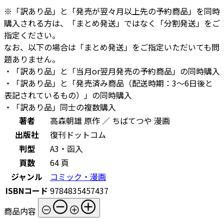
※「訳あり品」と「発売が翌々月以上先の予約商品」を同時
購入される方は、「まとめ発送」ではなく「分割発送」をご
指定ください。
なお、以下の場合は「まとめ発送」をご指定いただいても問
題ありません。
・「訳あり品」と「当月or翌月発売の予約商品」の同時購入
・「訳あり品」と「発売済み商品（配送時期：3～6日後と
表記されているもの）」の同時購入
・「訳あり品」同士の複数購入
著者
高森朝雄 原作 ／ ちばてつや 漫画
出版社
復刊ドットコム
判型
A3・函入
頁数
64 頁
ジャンル
コミック・漫画
ISBNコード
9784835457437
商品内容