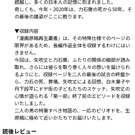
超越し、多くの日本人の記憶に刻まれました。
奇しくも、今年・2020年は、力石徹の死から50年。そ
の最後の雄姿がここに甦ります。
▼収録内容
「漫画原稿再生叢書」は、その特殊仕様でのページの
限界があるため、長編作品全体を収録するわけにはい
きません。
今回は、矢吹丈と力石徹、ふたりの関係の細部が読み
取れ、さらには彼らを取り巻く人々の想いを届けられ
るようにと、収録ページを二人の最後の試合の終盤か
ら、力石の死、葬儀、矢吹丈による回想、白木葉子や
丹下段平にドヤ街の子どもたちのスケッチ、矢吹丈の
心情が語られる「第一部」終了前のエピソードを収録
いたしました。
二人の男の特筆すべき物語の、一応のピリオドを、生
原稿に極めて近いかたちでお届けいたします。
読後レビュー