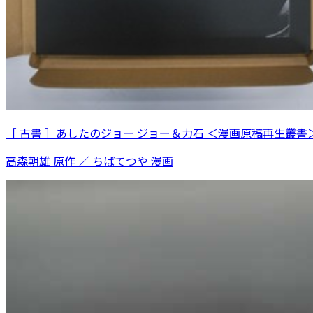
［ 古書 ］あしたのジョー ジョー＆力石 ＜漫画原稿再生叢書
高森朝雄 原作 ／ ちばてつや 漫画