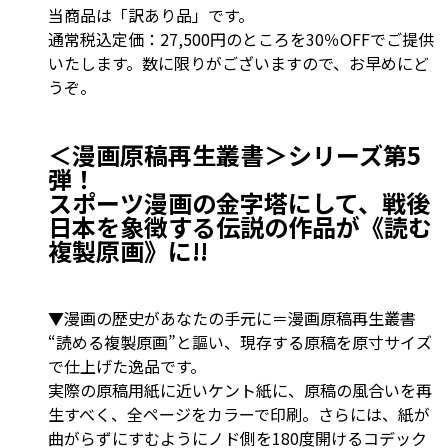
当商品は「訳あり品」です。
通常税込定価：27,500円のところを30％OFFでご提供
いたします。数に限りがございますので、お早めにど
うぞ。
＜漫画原稿再生叢書＞シリーズ第5
弾！
スポーツ漫画の金字塔にして、戦後
日本を象徴する伝説の作品が《読む
複製原画》に!!
▼漫画の歴史があなたの手元に＝漫画原稿再生叢書
“読める複製原画”と謳い、現存する原稿を原寸サイズ
で仕上げた逸品です。
実際の原稿用紙に近いケント紙に、原稿の風合いを再
生すべく、全ページをカラーで印刷。さらには、紙が
曲がらずにすむようにノド側を180度開けるコデック