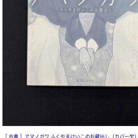
［ 古書 ］アマノガワ ふくやまけいこのお蔵出し（カバー欠