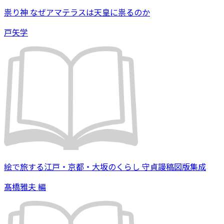
祟り神 なぜアマテラスは天皇に祟るのか
戸矢学
絵で旅する江戸・京都・大坂のくらし 守貞謾稿図版集成
髙橋雅夫 編