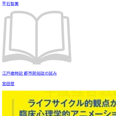
平石智美
江戸歳時記 都市民俗誌の試み
宮田登