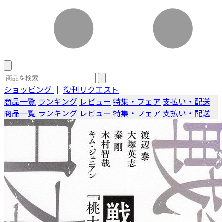
ショッピング
｜
復刊リクエスト
商品一覧
ランキング
レビュー
特集・フェア
支払い・配送
商品一覧
ランキング
レビュー
特集・フェア
支払い・配送