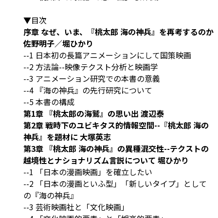
▼目次
序章 なぜ、いま、『桃太郎 海の神兵』を再考するのか
佐野明子／堀ひかり
--1 日本初の長篇アニメーションにして国策映画
--2 方法論--映像テクスト分析と映画学
--3 アニメーション研究での本書の意義
--4 『海の神兵』の先行研究について
--5 本書の構成
第1章 『桃太郎の海鷲』の思い出 渡辺泰
第2章 戦時下のユビキタス的情報空間--『桃太郎 海の
神兵』を題材に 大塚英志
第3章 『桃太郎 海の神兵』の異種混交性--テクストの
越境性とナショナリズム言説について 堀ひかり
--1 「日本の漫画映画」を確立したい
--2 「日本の漫画といふ型」「新しいタイプ」として
の『海の神兵』
--3 芸術映画社と「文化映画」