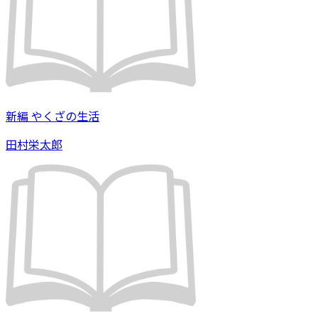
新編 やくざの生活
田村栄太郎