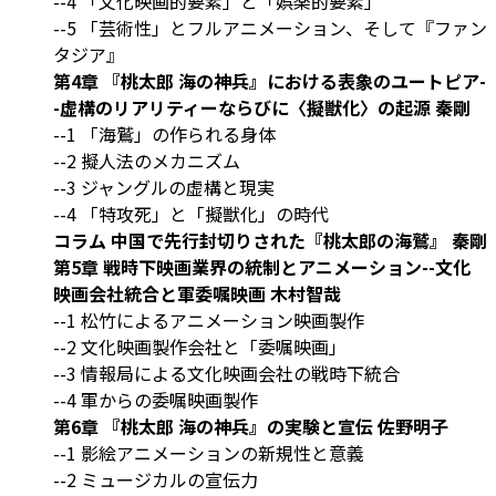
--4 「文化映画的要素」と「娯楽的要素」
--5 「芸術性」とフルアニメーション、そして『ファン
タジア』
第4章 『桃太郎 海の神兵』における表象のユートピア-
-虚構のリアリティーならびに〈擬獣化〉の起源 秦剛
--1 「海鷲」の作られる身体
--2 擬人法のメカニズム
--3 ジャングルの虚構と現実
--4 「特攻死」と「擬獣化」の時代
コラム 中国で先行封切りされた『桃太郎の海鷲』 秦剛
第5章 戦時下映画業界の統制とアニメーション--文化
映画会社統合と軍委嘱映画 木村智哉
--1 松竹によるアニメーション映画製作
--2 文化映画製作会社と「委嘱映画」
--3 情報局による文化映画会社の戦時下統合
--4 軍からの委嘱映画製作
第6章 『桃太郎 海の神兵』の実験と宣伝 佐野明子
--1 影絵アニメーションの新規性と意義
--2 ミュージカルの宣伝力