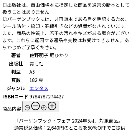
◎出版社は、自由価格本に指定した商品を通常の新本として
扱うことはありません。
◎バーゲンブックには、非再販本である旨を明記するため、
シール貼付・捺印・罫線引きなどの処置がなされています。
また、商品の性質上、若干の汚れやキズがある場合がござい
ます。これらに起因する返品や交換はお受けできません。あ
らかじめご了承ください。
著者
佐野明子 堀ひかり
出版社
青弓社
判型
A5
頁数
182 頁
ジャンル
エンタメ
ISBNコード
9784787274427
商品内容
「バーゲンブック・フェア 2024年5月」対象商品。
通常税込価格：2,640円のところを50％OFFでご提供