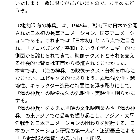
いたします。数に限りがございますので、お早めにど
うぞ。
『桃太郎 海の神兵』は、1945年、戦時下の日本で公開
された日本初の長篇アニメーション、国策アニメーシ
ョンである。これまでは「日本初」という点で注目さ
れ、「プロパガンダ／平和」というイデオロギー的な
側面から論じられてきて、映像テクストとそれを支え
る社会的な背景は正面から検証されてこなかった。
本書では、『海の神兵』の映像テクスト分析を中心に
おこない、ユビキタス的なありよう、異種混交性・越
境性、キャラクター造形の特異性を浮き彫りにして、
『海の神兵』の映像技法の先駆性・実験性も明らかに
する。
『海の神兵』を支えた当時の文化映画業界や『海の神
兵』の東アジアでの受容も掘り起こし、アジア・太平
洋戦争と日本アニメーションの関わりを照射する。日
本のアニメーション研究の第一人者・渡辺泰氏による
「『桃太郎の海鷲』の思い出」も所収。