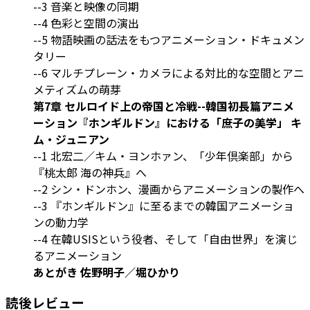
--3 音楽と映像の同期
--4 色彩と空間の演出
--5 物語映画の話法をもつアニメーション・ドキュメン
タリー
--6 マルチプレーン・カメラによる対比的な空間とアニ
メティズムの萌芽
第7章 セルロイド上の帝国と冷戦--韓国初長篇アニメ
ーション『ホンギルドン』における「庶子の美学」 キ
ム・ジュニアン
--1 北宏二／キム・ヨンホァン、「少年倶楽部」から
『桃太郎 海の神兵』へ
--2 シン・ドンホン、漫画からアニメーションの製作へ
--3 『ホンギルドン』に至るまでの韓国アニメーショ
ンの動力学
--4 在韓USISという役者、そして「自由世界」を演じ
るアニメーション
あとがき 佐野明子／堀ひかり
読後レビュー