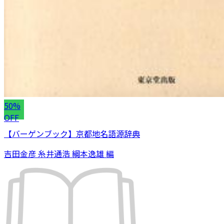
50%
OFF
【バーゲンブック】京都地名語源辞典
吉田金彦 糸井通浩 綱本逸雄 編