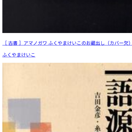
［ 古書 ］アマノガワ ふくやまけいこのお蔵出し（カバー欠
ふくやまけいこ