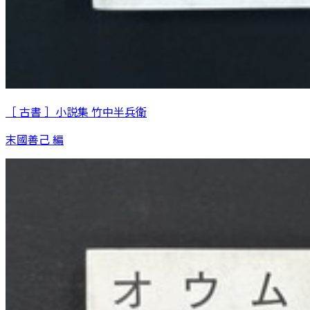
［ 古書 ］小説集 竹中半兵衛
末國善己 編