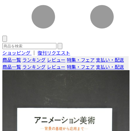
ショッピング
｜
復刊リクエスト
商品一覧
ランキング
レビュー
特集・フェア
支払い・配送
商品一覧
ランキング
レビュー
特集・フェア
支払い・配送