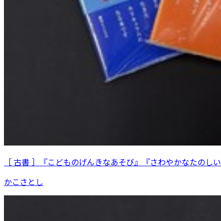
［ 古書 ］『こどものげんきなあそび』『さわやかなたのし
かこさとし