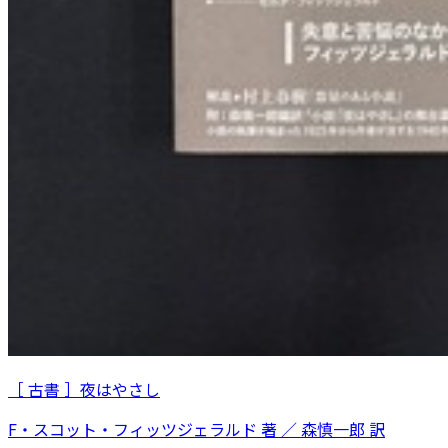
［ 古書 ］夜はやさし
F・スコット・フィッツジェラルド 著 ／ 森慎一郎 訳