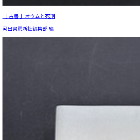
［ 古書 ］オウムと死刑
河出書房新社編集部 編