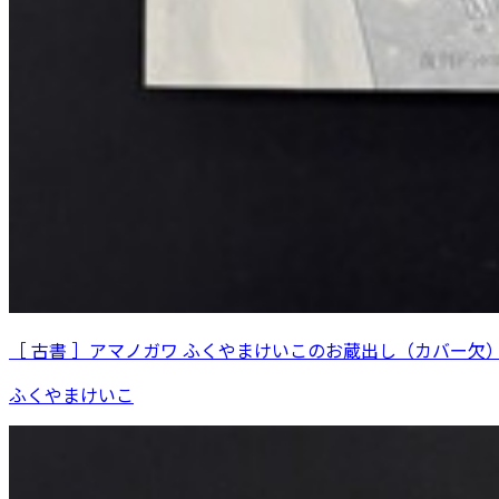
［ 古書 ］アマノガワ ふくやまけいこのお蔵出し（カバー欠
ふくやまけいこ