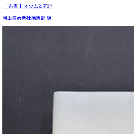
［ 古書 ］オウムと死刑
河出書房新社編集部 編