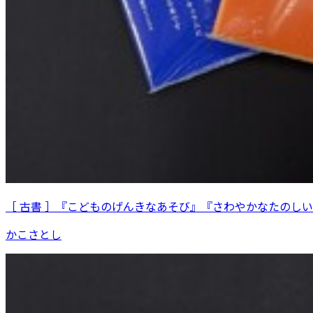
［ 古書 ］『こどものげんきなあそび』『さわやかなたのし
かこさとし