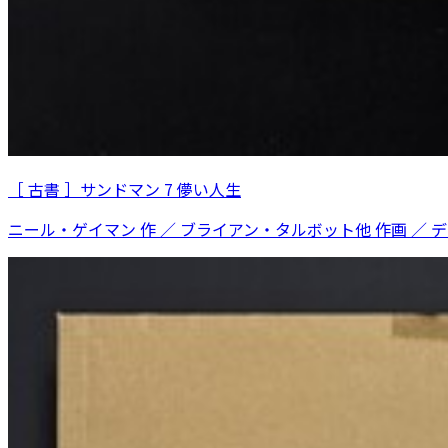
［ 古書 ］サンドマン 7 儚い人生
ニール・ゲイマン 作 ／ ブライアン・タルボット他 作画 ／ 