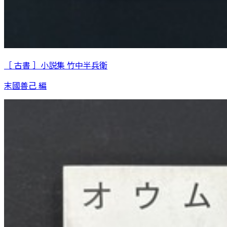
［ 古書 ］小説集 竹中半兵衛
末國善己 編