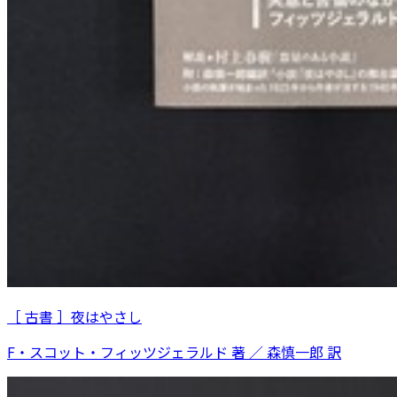
［ 古書 ］夜はやさし
F・スコット・フィッツジェラルド 著 ／ 森慎一郎 訳