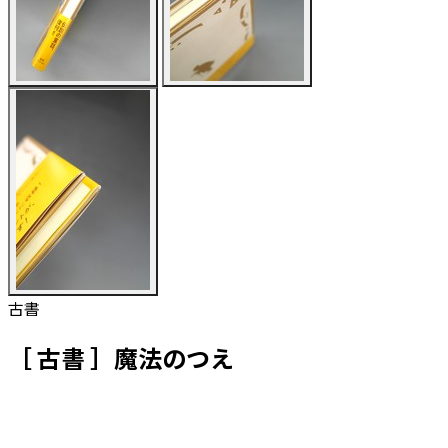
古書
［ 古書 ］魔法のつえ