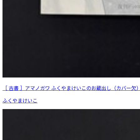
［ 古書 ］アマノガワ ふくやまけいこのお蔵出し（カバー欠
ふくやまけいこ