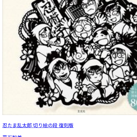
忍たま乱太郎 切り絵の段 復刻版