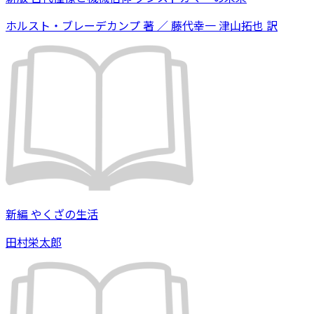
ホルスト・ブレーデカンプ 著 ／ 藤代幸一 津山拓也 訳
新編 やくざの生活
田村栄太郎