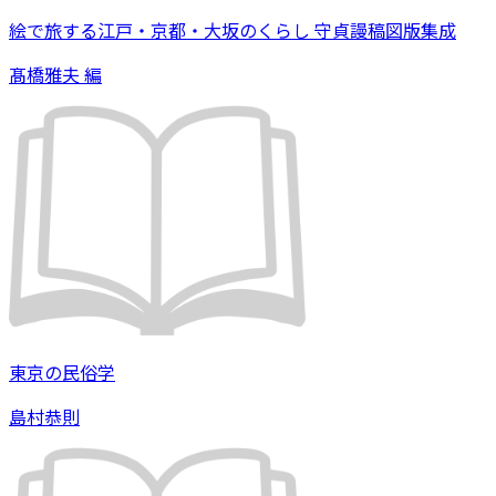
絵で旅する江戸・京都・大坂のくらし 守貞謾稿図版集成
髙橋雅夫 編
東京の民俗学
島村恭則