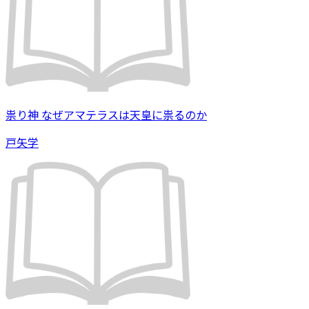
祟り神 なぜアマテラスは天皇に祟るのか
戸矢学