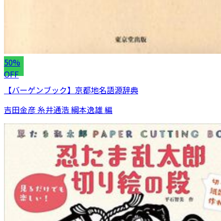
50%
OFF
【バーゲンブック】京都地名語源辞典
吉田金彦 糸井通浩 綱本逸雄 編