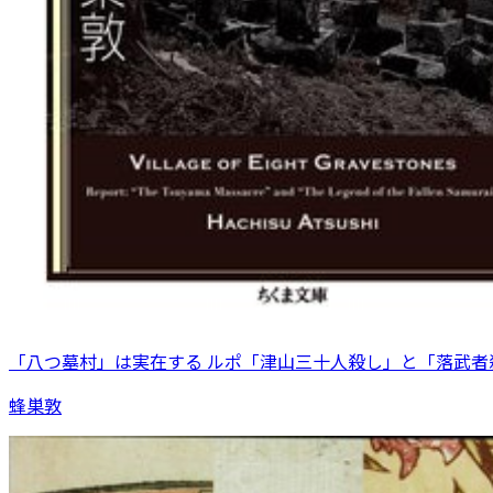
「八つ墓村」は実在する ルポ「津山三十人殺し」と「落武者
蜂巣敦