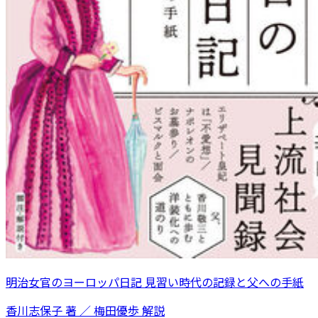
明治女官のヨーロッパ日記 見習い時代の記録と父への手紙
香川志保子 著 ／ 梅田優歩 解説