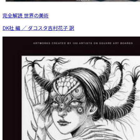
完全解読 世界の美術
DK社 編 ／ ダコスタ吉村花子 訳