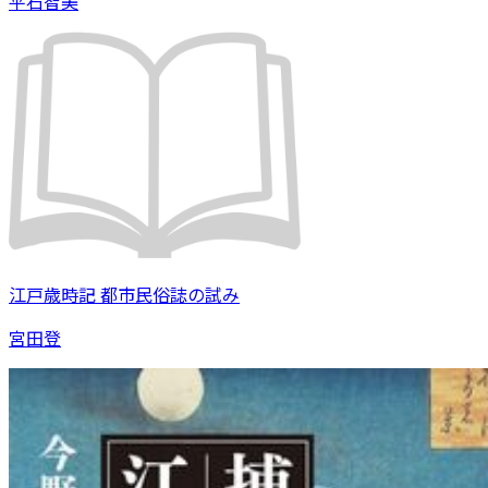
平石智美
江戸歳時記 都市民俗誌の試み
宮田登