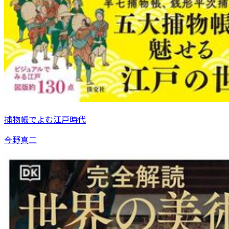
捕物帳でよむ江戸時代
今野真二