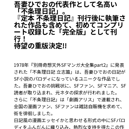
吾妻ひでおの代表作として名高い
「不条理日記」。
『定本 不条理日記』刊行後に執筆さ
れた作品も含めて、初めてコンプリ
ート収録した「完全版」として刊
行！
待望の重版決定!!
1978年『別冊奇想天外SFマンガ大全集part2』に発表
された「不条理日記 立志篇」は、吾妻ひでおの日記が
SF小説のパロディになっているユニークな作品でし
た。吾妻ひでおの挑戦状に、SFファン、SFマニア、SF
読者が取り込まれ、元ネタの探求が行われました。
さらに「不条理日記」は「劇画アリス」で連載され、
全国の漫画ファン、SFファンは雑誌自販機を求めて、
街を徘徊しました。
日記風の漫画エッセイかと思わせる形式の中にSFパロ
ディをふんだんに織り込み、熱烈な支持を得たこの作