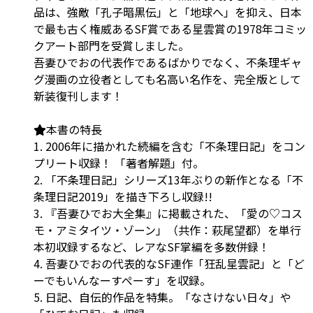
品は、強敵「孔子暗黒伝」と「地球へ」を抑え、日本
で最も古く権威あるSF賞である星雲賞の1978年コミッ
クアート部門を受賞しました。
吾妻ひでおの代表作であるばかりでなく、不条理ギャ
グ漫画の立役者としても名高い名作を、完全版として
新装復刊します！
本書の特長
1. 2006年に描かれた続編を含む「不条理日記」をコン
プリート収録！ 「著者解題」付。
2. 「不条理日記」シリーズ13年ぶりの新作となる
「不
条理日記2019」
を描き下ろし収録!!
3. 『吾妻ひでお大全集』に掲載された、「愛の♡コス
モ・アミタイツ・ゾーン」（共作：萩尾望都）を単行
本初収録するなど、レアなSF掌編を多数併録！
4. 吾妻ひでおの代表的なSF連作「狂乱星雲記」と「ど
ーでもいんなーすぺーす」を収録。
5. 日記、自伝的作品を特集。「なさけない日々」や