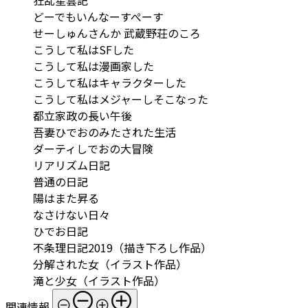
狂乱星雲記
どーでもいんなーすぺーす
せーしゅんさんか 武蔵野荘のころ
こうして私はSFした
こうして私は漫画家した
こうして私はキャラクターした
こうして私はメジャーしそこなった
都立家政の長い午後
吾妻ひでおのみたされた生活
ダーティしでおの大冒険
リアリズム日記
普通の日記
陽はまた昇る
なさけない日々
ひでお日記
不条理日記2019（描き下ろし作品）
分解された女（イラスト作品）
滝と少女（イラスト作品）
関連情報