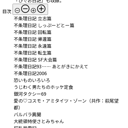
「ひでお日記」も収録。
目次
不条理日記 立志篇
不条理日記 しっぷーどとー篇
不条理日記 回転篇
不条理日記 帰還篇
不条理日記 永遠篇
不条理日記 転生篇
不条理日記 SF大会篇
不条理日記93…… あとがきにかえて
不条理日記2006
恐いものいろいろ
うじわく男たちのホッケ定食
銀河タクシー69
愛の♡コスモ・アミタイツ・ゾーン（共作：萩尾望
都）
バルバラ異聞
大統領特使さとみちゃん