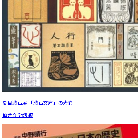
夏目漱石展 「漱石文庫」の光彩
仙台文学館 編