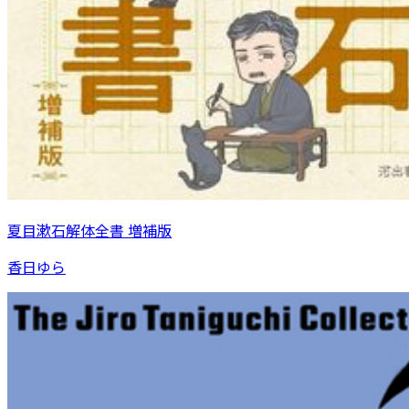
夏目漱石解体全書 増補版
香日ゆら