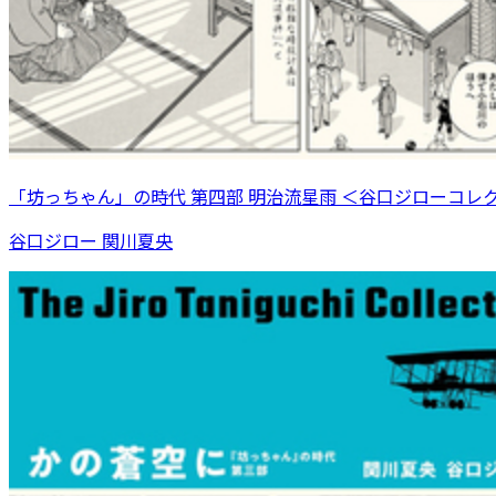
「坊っちゃん」の時代 第四部 明治流星雨 ＜谷口ジローコレ
谷口ジロー 関川夏央