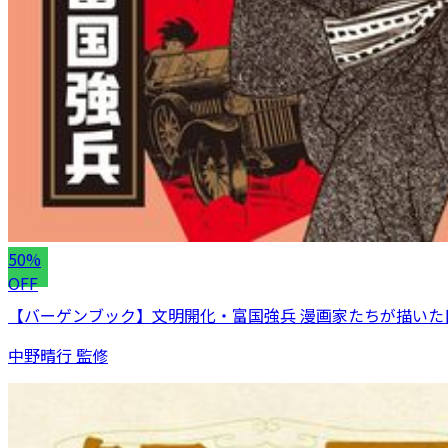
50%
OFF
【バーゲンブック】文明開化・富国強兵 漫画家たちが描いた
中野晴行 監修