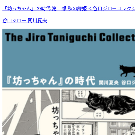
「坊っちゃん」の時代 第二部 秋の舞姫 ＜谷口ジローコレク
谷口ジロー 関川夏央