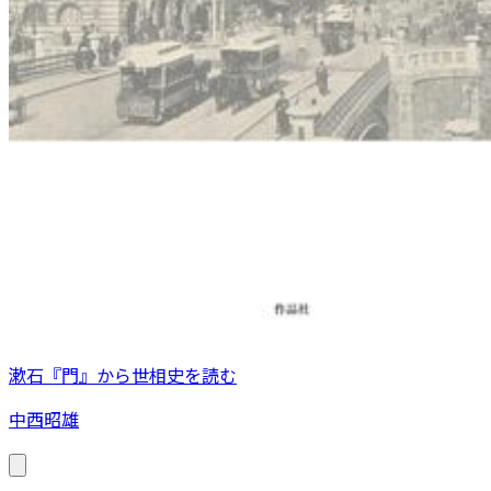
漱石『門』から世相史を読む
中西昭雄