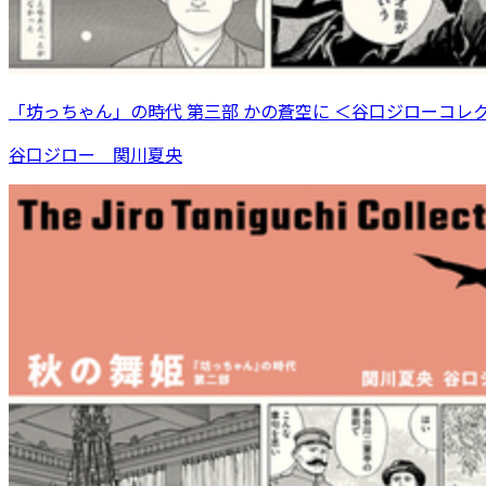
「坊っちゃん」の時代 第三部 かの蒼空に ＜谷口ジローコレ
谷口ジロー 関川夏央