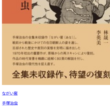
ながい窖
手塚治虫