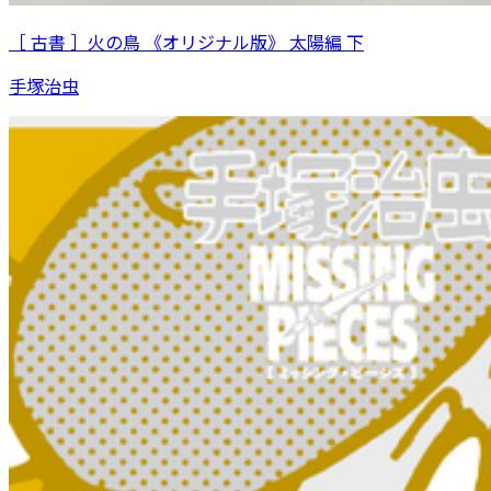
［ 古書 ］火の鳥 《オリジナル版》 太陽編 下
手塚治虫