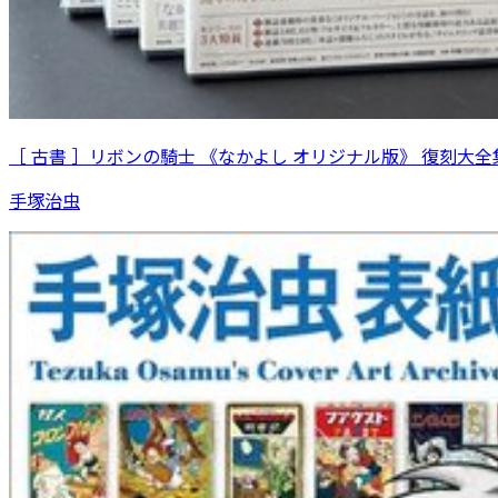
［ 古書 ］リボンの騎士 《なかよし オリジナル版》 復刻大全集
手塚治虫