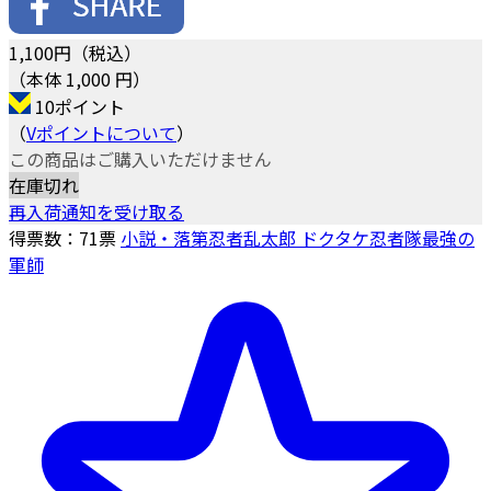
1,100
円（税込）
（本体 1,000 円）
10ポイント
（
Vポイントについて
）
この商品はご購入いただけません
在庫切れ
再入荷通知を受け取る
得票数：
71
票
小説・落第忍者乱太郎 ドクタケ忍者隊最強の
軍師