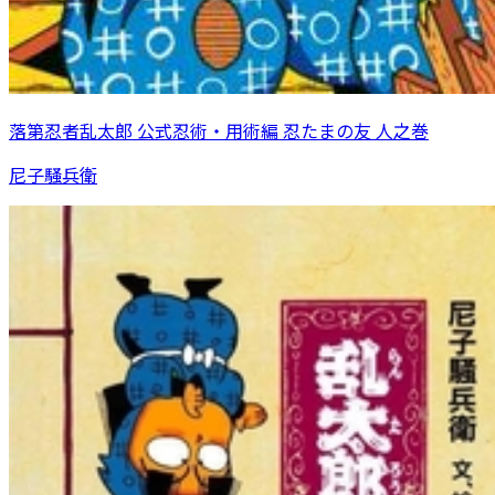
落第忍者乱太郎 公式忍術・用術編 忍たまの友 人之巻
尼子騒兵衛