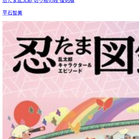
忍たま乱太郎 切り絵の段 復刻版
平石智美