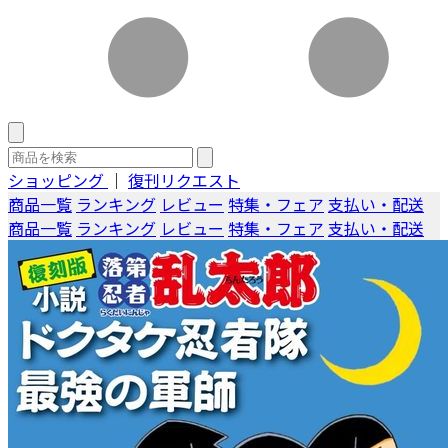
ショッピング
｜
復刊リクエスト
商品一覧
ランキング
レビュー
特集・フェア
支払い・配送
商品一覧
ランキング
レビュー
特集・フェア
支払い・配送