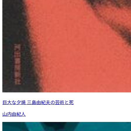
巨大な夕焼 三島由紀夫の芸術と死
山内由紀人