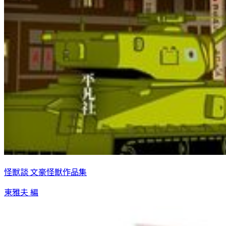
怪獣談 文豪怪獣作品集
東雅夫 編