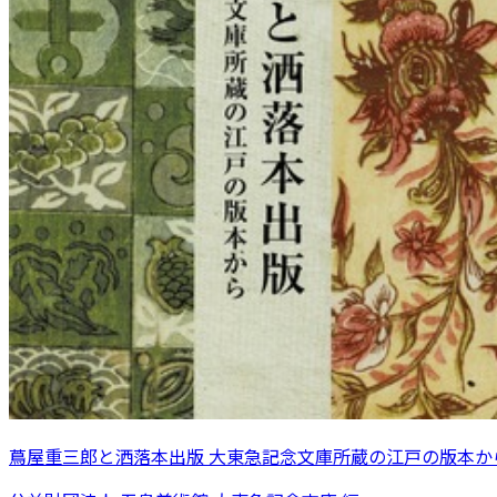
蔦屋重三郎と洒落本出版 大東急記念文庫所蔵の江戸の版本か