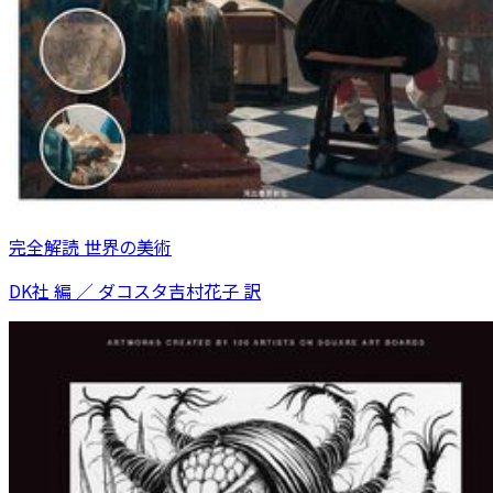
完全解読 世界の美術
DK社 編 ／ ダコスタ吉村花子 訳