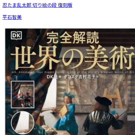
忍たま乱太郎 切り絵の段 復刻版
平石智美