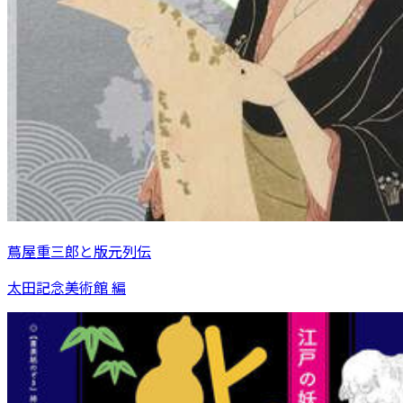
蔦屋重三郎と版元列伝
太田記念美術館 編