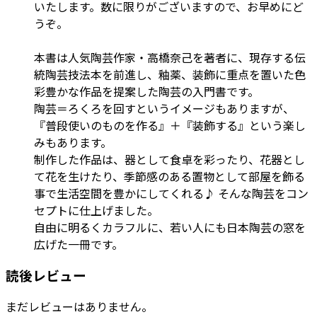
いたします。数に限りがございますので、お早めにど
うぞ。
本書は人気陶芸作家・高橋奈己を著者に、現存する伝
統陶芸技法本を前進し、釉薬、装飾に重点を置いた色
彩豊かな作品を提案した陶芸の入門書です。
陶芸＝ろくろを回すというイメージもありますが、
『普段使いのものを作る』＋『装飾する』という楽し
みもあります。
制作した作品は、器として食卓を彩ったり、花器とし
て花を生けたり、季節感のある置物として部屋を飾る
事で生活空間を豊かにしてくれる♪ そんな陶芸をコン
セプトに仕上げました。
自由に明るくカラフルに、若い人にも日本陶芸の窓を
広げた一冊です。
読後レビュー
まだレビューはありません。